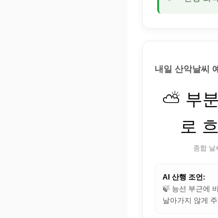
내일 산악날씨 
⛅ 부
로 
종합 날
AI 산행 조언:
🍃 능선 부근에
날아가지 않게 주