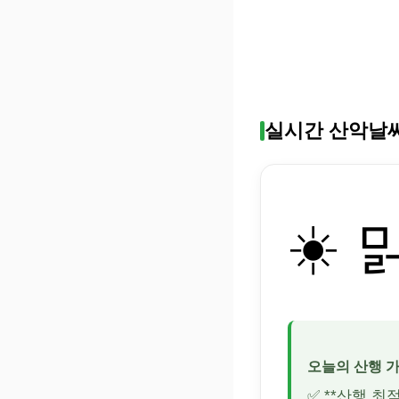
실시간 산악날
☀️ 
오늘의 산행 
✅ **산행 최