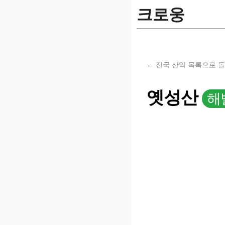
크로웅
← 전국 산악 목록으로 
옛성산
해발