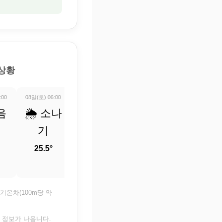
 상황
:00
08일(토) 06:00
08일(토) 07:00
08일(토) 08:00
08일(토) 09:0
음
🌦️ 소나
🌡️ 정보
☀️ 맑음
☀️ 맑
기
업데이
26.8°
28.5°
트 중
25.5°
25.5°
기온차(100m당 약
은 정보가 나옵니다.