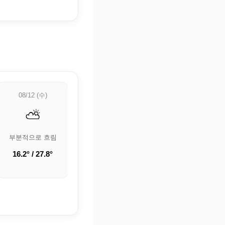
08/12 (수)
08/13 (목)
08/14 (금)
⛅
🌤️
🌡️
부분적으로 흐림
구름 조금
🌡️ 정보 업데이트
중
16.2° / 27.8°
19.9° / 30.1°
21.8° / 30°