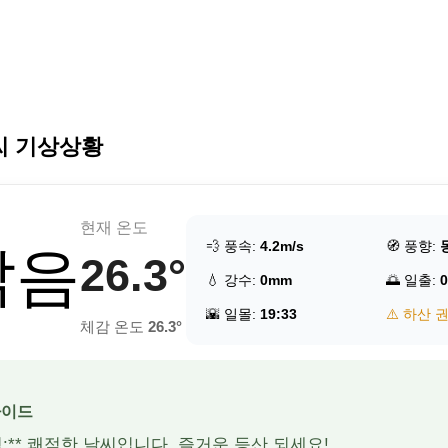
씨 기상상황
현재 온도
💨 풍속:
4.2m/s
🧭 풍향:
맑음
26.3°
💧 강수:
0mm
🌅 일출:
0
🌇 일몰:
19:33
⚠️ 하산 
체감 온도
26.3°
가이드
적:** 쾌적한 날씨입니다. 즐거운 등산 되세요!