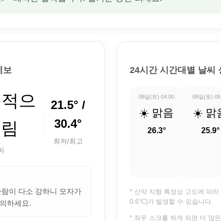
예보
24시간 시간대별 날씨
분적으
08일(토) 04:00
08일(토) 05
21.5° /
☀️ 맑음
☀️ 맑
30.4°
흐림
26.3°
25.9°
최저/최고
씨
 바람이 다소 강하니 모자가
* 산악 지형 특성상 고도에 따라 
0.6°C)가 발생할 수 있습니다.
의하세요.
* 좌우 스크롤 하게 되면 더 많