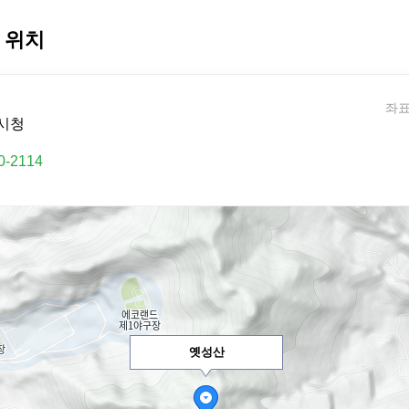
 위치
좌표:
시청
0-2114
옛성산