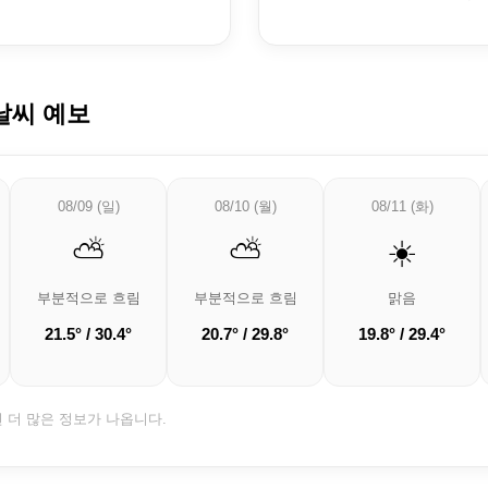
날씨 예보
08/09 (일)
08/10 (월)
08/11 (화)
⛅
⛅
☀️
부분적으로 흐림
부분적으로 흐림
맑음
21.5° / 30.4°
20.7° / 29.8°
19.8° / 29.4°
면 더 많은 정보가 나옵니다.