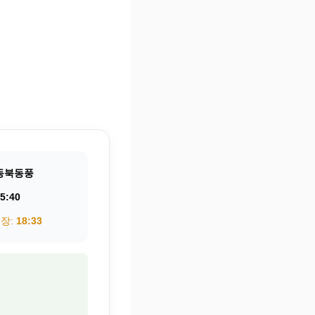
동북동풍
5:40
권장:
18:33