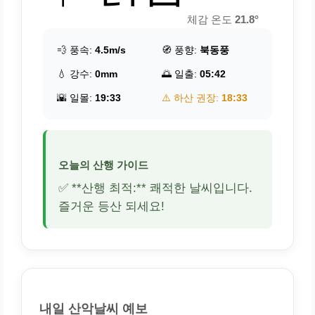
체감 온도
21.8°
💨 풍속:
4.5m/s
🧭 풍향:
북동풍
💧 강수:
0mm
🌅 일출:
05:42
🌇 일몰:
19:33
⚠️ 하산 권장:
18:33
오늘의 산행 가이드
✅ **산행 최적:** 쾌적한 날씨입니다.
즐거운 등산 되세요!
내일 산악날씨 예보