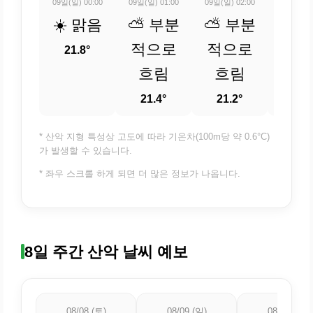
09일(일) 00:00
09일(일) 01:00
09일(일) 02:00
09일(일) 
☀️ 맑음
⛅ 부분
⛅ 부분
⛅ 
적으로
적으로
적
21.8°
흐림
흐림
흐
21.4°
21.2°
21.
* 산악 지형 특성상 고도에 따라 기온차(100m당 약 0.6°C)
가 발생할 수 있습니다.
* 좌우 스크롤 하게 되면 더 많은 정보가 나옵니다.
8일 주간 산악 날씨 예보
08/08 (토)
08/09 (일)
08/10 (월)