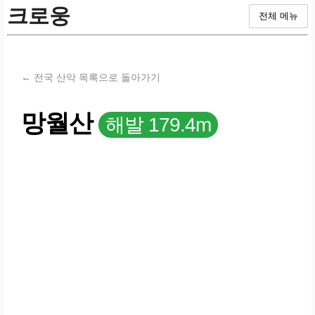
크로웅
전체 메뉴
← 전국 산악 목록으로 돌아가기
망월산
해발 179.4m