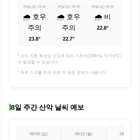
09일(일) 04:00
09일(일) 05:00
09일(일) 06:00
09일(일) 
🌧️ 호우
🌧️ 호우
🌧️ 비
🌧️
주의
주의
22.8°
22.
23.8°
22.7°
* 산악 지형 특성상 고도에 따라 기온차(100m당 약 0.6°C)
가 발생할 수 있습니다.
* 좌우 스크롤 하게 되면 더 많은 정보가 나옵니다.
8일 주간 산악 날씨 예보
08/09 (일)
08/10 (월)
08/11 (화)