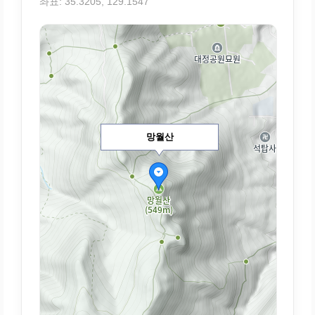
좌표: 35.3205, 129.1547
망월산