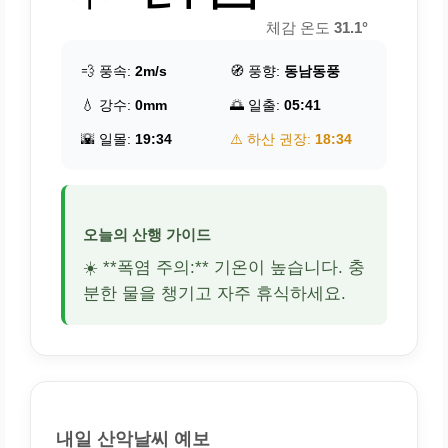
체감 온도
31.1°
💨 풍속:
2m/s
🧭 풍향:
동남동풍
💧 강수:
0mm
🌅 일출:
05:41
🌇 일몰:
19:34
⚠️ 하산 권장:
18:34
오늘의 산행 가이드
☀️ **폭염 주의:** 기온이 높습니다. 충
분한 물을 챙기고 자주 휴식하세요.
내일 산악날씨 예보