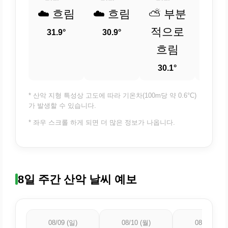
☁️ 흐림
☁️ 흐림
⛅ 부분
⛅ 
적으로
적
31.9°
30.9°
흐림
흐
30.1°
29.
* 산악 지형 특성상 고도에 따라 기온차(100m당 약 0.6°C)
가 발생할 수 있습니다.
* 좌우 스크롤 하게 되면 더 많은 정보가 나옵니다.
8일 주간 산악 날씨 예보
08/09 (일)
08/10 (월)
08/11 (화)