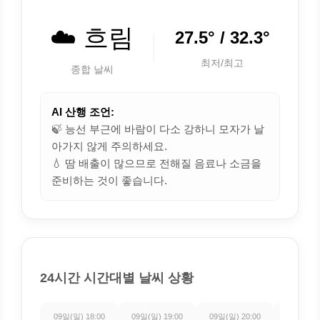
☁️ 흐림
27.5° / 32.3°
최저/최고
종합 날씨
AI 산행 조언:
🍃 능선 부근에 바람이 다소 강하니 모자가 날
아가지 않게 주의하세요.
💧 땀 배출이 많으므로 전해질 음료나 소금을
준비하는 것이 좋습니다.
24시간 시간대별 날씨 상황
09일(일) 18:00
09일(일) 19:00
09일(일) 20:00
09일(일) 