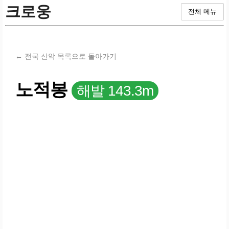
크로웅
전체 메뉴
← 전국 산악 목록으로 돌아가기
노적봉
해발 143.3m