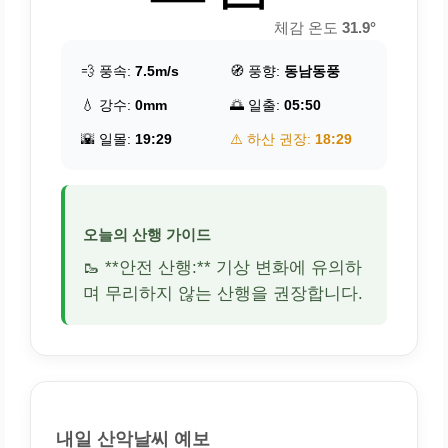
체감 온도
31.9°
💨 풍속:
7.5m/s
🧭 풍향:
동남동풍
💧 강수:
0mm
🌅 일출:
05:50
🌇 일몰:
19:29
⚠️ 하산 권장:
18:29
오늘의 산행 가이드
🥾 **안전 산행:** 기상 변화에 유의하
며 무리하지 않는 산행을 권장합니다.
내일 산악날씨 예보