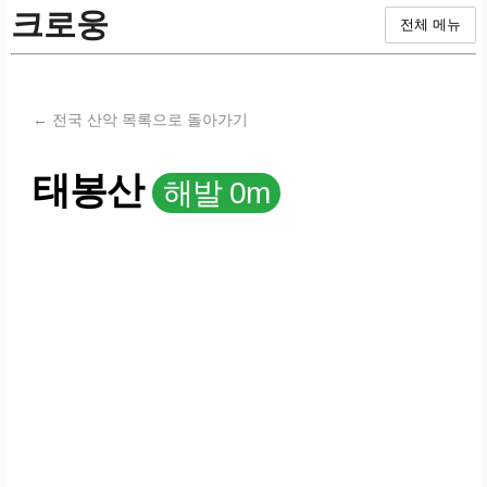
크로웅
전체 메뉴
← 전국 산악 목록으로 돌아가기
태봉산
해발 0m