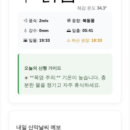
체감 온도
34.3°
💨 풍속:
2m/s
🧭 풍향:
북동풍
💧 강수:
0mm
🌅 일출:
05:41
🌇 일몰:
19:33
⚠️ 하산 권장:
18:33
오늘의 산행 가이드
☀️ **폭염 주의:** 기온이 높습니다. 충
분한 물을 챙기고 자주 휴식하세요.
내일 산악날씨 예보