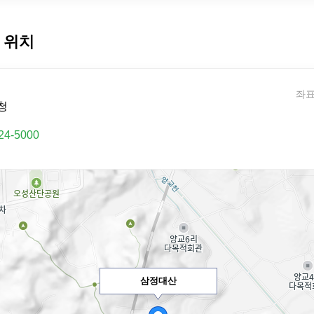
 위치
좌표:
청
24-5000
삼정대산