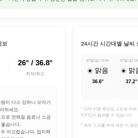
예보
24시간 시간대별 날씨
26° / 36.8°
07일(금) 13:00
07일(금) 14
☀️ 맑음
☀️ 맑
최저/최고
36.6°
37.2°
 바람이 다소 강하니 모자가
* 산악 지형 특성상 고도에 따라 
의하세요.
0.6°C)가 발생할 수 있습니다.
많으므로 전해질 음료나 소금
 좋습니다.
* 좌우 스크롤 하게 되면 더 많
 매우 미끄럽습니다. 접지력