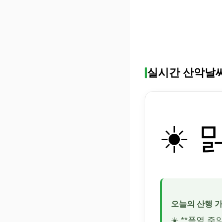
실시간 산악날
☀️ 
오늘의 산행 
☀️ **폭염 