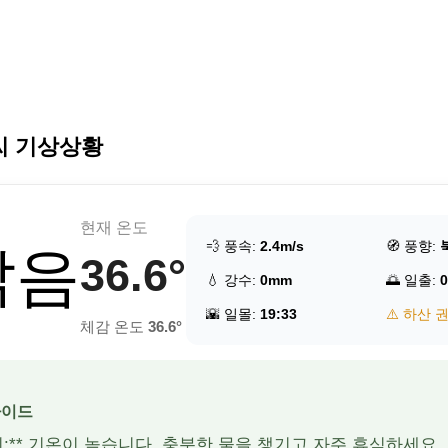
씨 기상상황
현재 온도
💨 풍속:
2.4m/s
🧭 풍향:
맑음
36.6°
💧 강수:
0mm
🌅 일출:
0
🌇 일몰:
19:33
⚠️ 하산 
체감 온도
36.6°
가이드
주의:** 기온이 높습니다. 충분한 물을 챙기고 자주 휴식하세요.