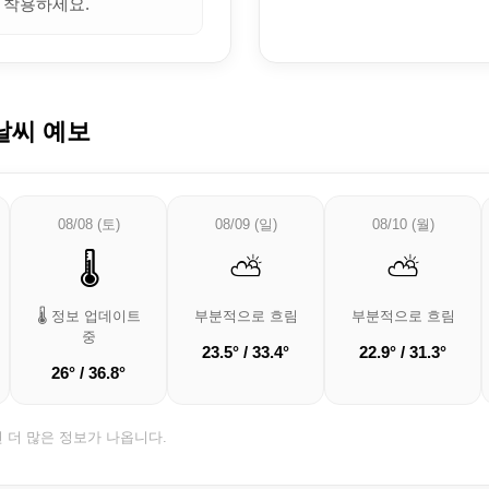
 착용하세요.
날씨 예보
08/08 (토)
08/09 (일)
08/10 (월)
🌡️
⛅
⛅
🌡️ 정보 업데이트
부분적으로 흐림
부분적으로 흐림
중
23.5° / 33.4°
22.9° / 31.3°
26° / 36.8°
면 더 많은 정보가 나옵니다.