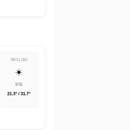
08/11 (화)
08/12 (수)
08/13 (목)
☀️
🌤️
🌦️
맑음
구름 조금
🌦️ 약한 비
21.3° / 31.7°
19.5° / 31.3°
21.6° / 35.1°