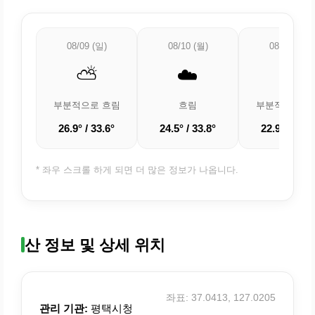
08/09 (일)
08/10 (월)
08/11 (화)
⛅
☁️
⛅
부분적으로 흐림
흐림
부분적으로 흐
26.9° / 33.6°
24.5° / 33.8°
22.9° / 33.3
* 좌우 스크롤 하게 되면 더 많은 정보가 나옵니다.
산 정보 및 상세 위치
좌표: 37.0413, 127.0205
관리 기관:
평택시청