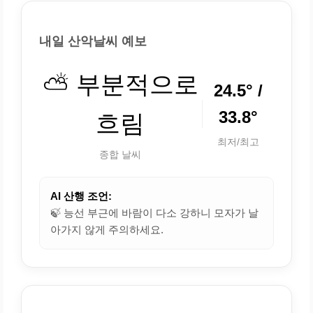
내일 산악날씨 예보
⛅ 부분적으로
24.5° /
33.8°
흐림
최저/최고
종합 날씨
AI 산행 조언:
🍃 능선 부근에 바람이 다소 강하니 모자가 날
아가지 않게 주의하세요.