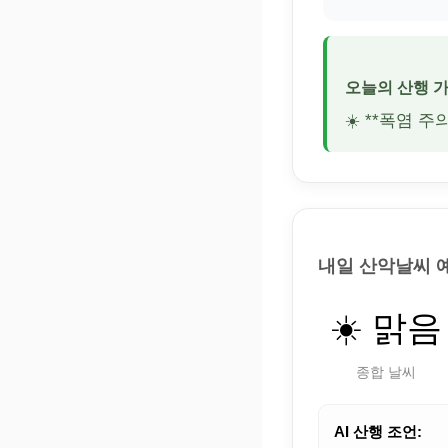
오늘의 산행 
☀️ **폭염 
내일 산악날씨 
☀️ 맑음
종합 날씨
AI 산행 조언: