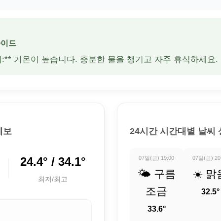
가이드
주의:** 기온이 높습니다. 충분한 물을 챙기고 자주 휴식하세요.
예보
24시간 시간대별 날씨
24.4° / 34.1°
07일(금) 19:00
07일(금) 20
🌤️ 구름
☀️ 맑
최저/최고
조금
32.5°
33.6°