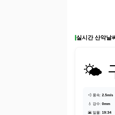
실시간 산악날
🌤️
💨 풍속:
2.5m/s
💧 강수:
0mm
🌇 일몰:
19:34