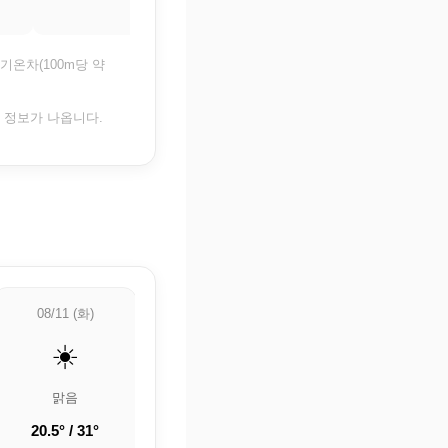
기온차(100m당 약
은 정보가 나옵니다.
08/11 (화)
08/12 (수)
08/13 (목)
☀️
⛅
⛅
맑음
부분적으로 흐림
부분적으로 흐림
20.5° / 31°
18.8° / 30°
20.4° / 33.6°