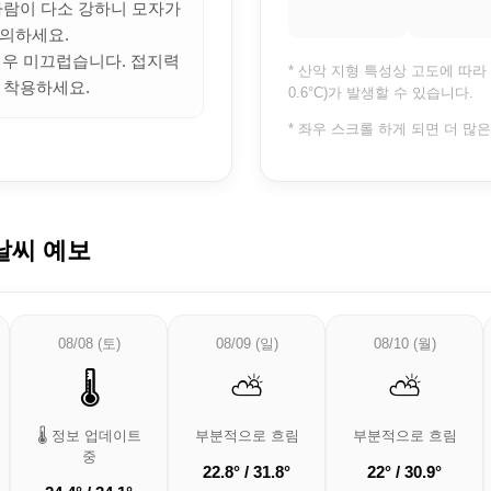
 바람이 다소 강하니 모자가
의하세요.
 매우 미끄럽습니다. 접지력
* 산악 지형 특성상 고도에 따라 
 착용하세요.
0.6°C)가 발생할 수 있습니다.
* 좌우 스크롤 하게 되면 더 많
날씨 예보
08/08 (토)
08/09 (일)
08/10 (월)
🌡️
⛅
⛅
🌡️ 정보 업데이트
부분적으로 흐림
부분적으로 흐림
중
22.8° / 31.8°
22° / 30.9°