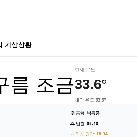
씨 기상상황
현재 온도
 구름 조금
33.6°
체감 온도
33.6°
🧭 풍향:
북동풍
🌅 일출:
05:40
⚠️ 하산 권장:
18:34