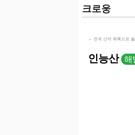
크로웅
← 전국 산악 목록으로 
인능산
해