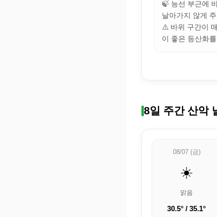
🍃 능선 부근에
날아가지 않게 주
⚠️ 바위 구간이
이 좋은 등산화를
8일 주간 산악 
08/07 (금)
☀️
맑음
30.5° / 35.1°