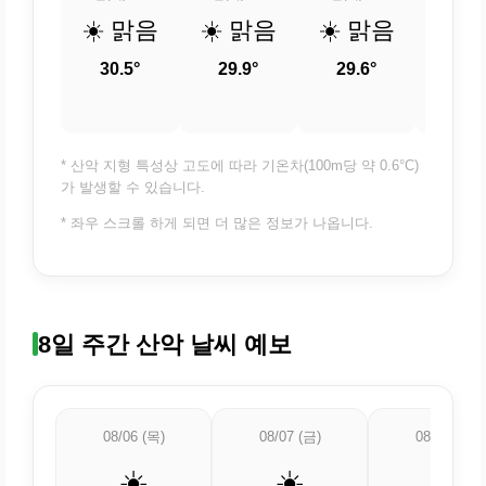
☀️ 맑음
☀️ 맑음
☀️ 맑음
☀️ 
30.5°
29.9°
29.6°
29.
* 산악 지형 특성상 고도에 따라 기온차(100m당 약 0.6°C)
가 발생할 수 있습니다.
* 좌우 스크롤 하게 되면 더 많은 정보가 나옵니다.
8일 주간 산악 날씨 예보
08/06 (목)
08/07 (금)
08/08 (토)
☀️
☀️
🌡️