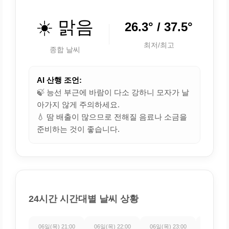
☀️ 맑음
26.3° / 37.5°
최저/최고
종합 날씨
AI 산행 조언:
🍃 능선 부근에 바람이 다소 강하니 모자가 날
아가지 않게 주의하세요.
💧 땀 배출이 많으므로 전해질 음료나 소금을
준비하는 것이 좋습니다.
24시간 시간대별 날씨 상황
06일(목) 21:00
06일(목) 22:00
06일(목) 23:00
07일(금) 