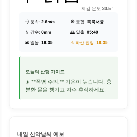
체감 온도
30.5°
💨 풍속:
2.6m/s
🧭 풍향:
북북서풍
💧 강수:
0mm
🌅 일출:
05:40
🌇 일몰:
19:35
⚠️ 하산 권장:
18:35
오늘의 산행 가이드
☀️ **폭염 주의:** 기온이 높습니다. 충
분한 물을 챙기고 자주 휴식하세요.
내일 산악날씨 예보