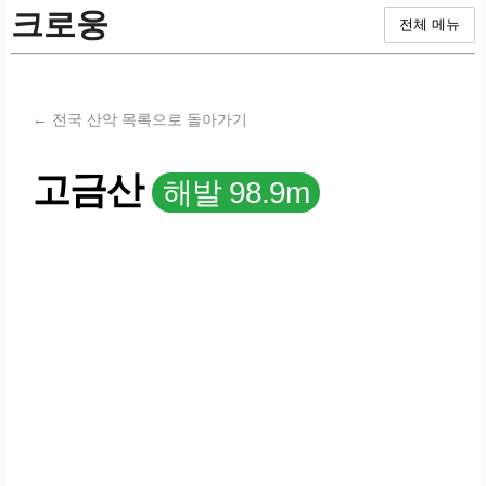
크로웅
전체 메뉴
← 전국 산악 목록으로 돌아가기
고금산
해발 98.9m