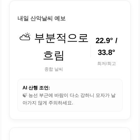
내일 산악날씨 예보
⛅ 부분적으로
22.9° /
33.8°
흐림
최저/최고
종합 날씨
AI 산행 조언:
🍃 능선 부근에 바람이 다소 강하니 모자가 날
아가지 않게 주의하세요.