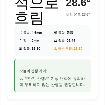
적으로
28.6°
흐림
체감 온도
28.6°
💨 풍속:
4.6m/s
🧭 풍향:
동풍
💧 강수:
0mm
🌅 일출:
05:44
🌇 일몰:
19:30
⚠️ 하산 권장:
18:30
오늘의 산행 가이드
🥾 **안전 산행:** 기상 변화에 유의하
며 무리하지 않는 산행을 권장합니다.