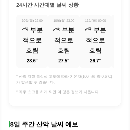
24시간 시간대별 날씨 상황
10일(월) 22:00
10일(월) 23:00
11일(화) 00:00
11일(화) 
⛅ 부분
⛅ 부분
⛅ 부분
⛅ 
적으로
적으로
적으로
적
흐림
흐림
흐림
흐
28.6°
27.5°
26.7°
25.
* 산악 지형 특성상 고도에 따라 기온차(100m당 약 0.6°C)
가 발생할 수 있습니다.
* 좌우 스크롤 하게 되면 더 많은 정보가 나옵니다.
8일 주간 산악 날씨 예보