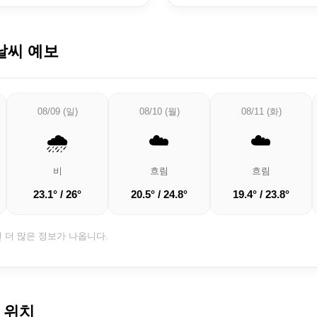
날씨 예보
08/09 (일)
08/10 (월)
08/11 (화)
🌧️
☁️
☁️
비
흐림
흐림
23.1° / 26°
20.5° / 24.8°
19.4° / 23.8°
면 더 많은 정보가 나옵니다.
 위치