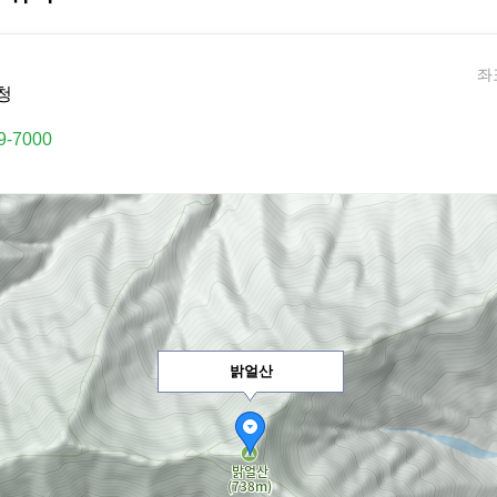
좌표
청
9-7000
밝얼산