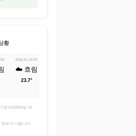
 상황
:00
08일(토) 20:00
08일(토) 21:00
08일(토) 22:00
08일(토) 23:0
림
☁️ 흐림
🌦️ 약한
🌦️ 약한
🌦️ 약
비
비
비
23.7°
24°
24.2°
24°
기온차(100m당 약
은 정보가 나옵니다.