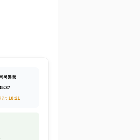
북북동풍
05:37
권장:
18:21
.