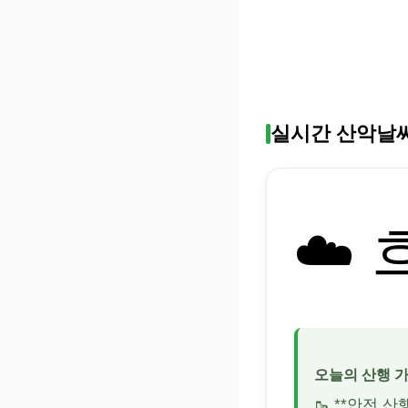
실시간 산악날
☁️
오늘의 산행 
🥾 **안전 