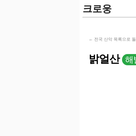
크로웅
← 전국 산악 목록으로 
밝얼산
해