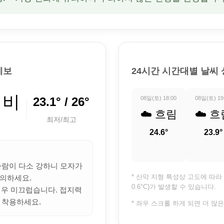
예보
24시간 시간대별 날씨
 비
23.1° / 26°
08일(토) 18:00
08일(토) 19
☁️ 흐림
☁️ 흐
최저/최고
24.6°
23.9°
 바람이 다소 강하니 모자가
* 산악 지형 특성상 고도에 따라 
의하세요.
0.6°C)가 발생할 수 있습니다.
 매우 미끄럽습니다. 접지력
 착용하세요.
* 좌우 스크롤 하게 되면 더 많