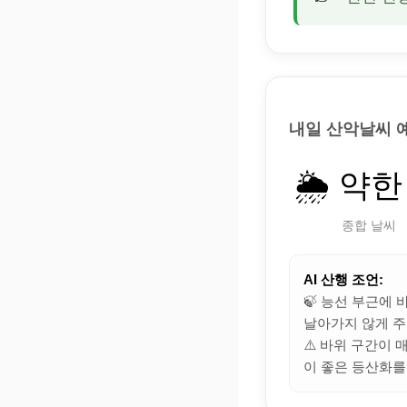
내일 산악날씨 
🌦️ 약한
종합 날씨
AI 산행 조언:
🍃 능선 부근에
날아가지 않게 주
⚠️ 바위 구간이
이 좋은 등산화를