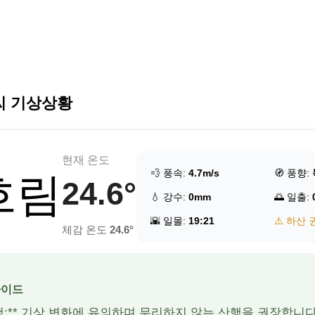
씨 기상상황
현재 온도
💨 풍속:
4.7m/s
🧭 풍향:
 흐림
24.6°
💧 강수:
0mm
🌅 일출:
🌇 일몰:
19:21
⚠️ 하산 
체감 온도
24.6°
가이드
산행:** 기상 변화에 유의하며 무리하지 않는 산행을 권장합니다