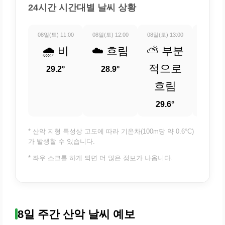
24시간 시간대별 날씨 상황
08일(토) 11:00
08일(토) 12:00
08일(토) 13:00
08일(토) 
🌧️ 비
☁️ 흐림
⛅ 부분
⛅ 
적으로
적
29.2°
28.9°
흐림
흐
29.6°
30.
* 산악 지형 특성상 고도에 따라 기온차(100m당 약 0.6°C)
가 발생할 수 있습니다.
* 좌우 스크롤 하게 되면 더 많은 정보가 나옵니다.
8일 주간 산악 날씨 예보