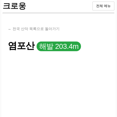
크로웅
전체 메뉴
← 전국 산악 목록으로 돌아가기
염포산
해발 203.4m