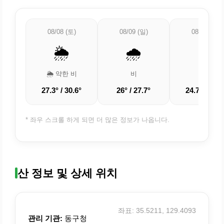
08/08 (토)
08/09 (일)
08/10 (월)
🌦️
🌧️
☁️
🌦️ 약한 비
비
흐림
27.3° / 30.6°
26° / 27.7°
24.7° / 26.8
* 좌우 스크롤 하게 되면 더 많은 정보가 나옵니다.
산 정보 및 상세 위치
좌표: 35.5211, 129.4093
관리 기관:
동구청