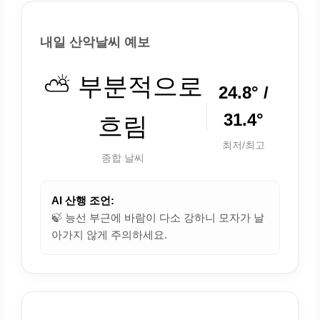
내일 산악날씨 예보
⛅ 부분적으로
24.8° /
31.4°
흐림
최저/최고
종합 날씨
AI 산행 조언:
🍃 능선 부근에 바람이 다소 강하니 모자가 날
아가지 않게 주의하세요.