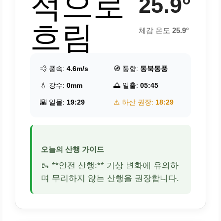
적으로
25.9°
흐림
체감 온도
25.9°
💨 풍속:
4.6m/s
🧭 풍향:
동북동풍
💧 강수:
0mm
🌅 일출:
05:45
🌇 일몰:
19:29
⚠️ 하산 권장:
18:29
오늘의 산행 가이드
🥾 **안전 산행:** 기상 변화에 유의하
며 무리하지 않는 산행을 권장합니다.