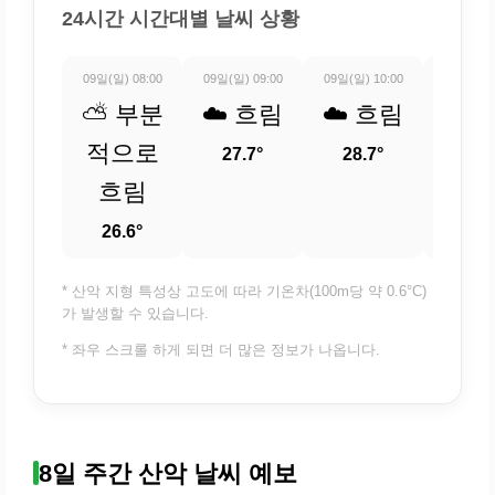
24시간 시간대별 날씨 상황
09일(일) 08:00
09일(일) 09:00
09일(일) 10:00
09일(일) 
⛅ 부분
☁️ 흐림
☁️ 흐림
☁️ 
적으로
27.7°
28.7°
30
흐림
26.6°
* 산악 지형 특성상 고도에 따라 기온차(100m당 약 0.6°C)
가 발생할 수 있습니다.
* 좌우 스크롤 하게 되면 더 많은 정보가 나옵니다.
8일 주간 산악 날씨 예보