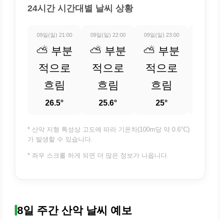
24시간 시간대별 날씨 상황
09일(일) 21:00
09일(일) 22:00
09일(일) 23:00
10일(월) 
⛅ 부분
⛅ 부분
⛅ 부분
⛅ 
적으로
적으로
적으로
적
흐림
흐림
흐림
흐
26.5°
25.6°
25°
24.
* 산악 지형 특성상 고도에 따라 기온차(100m당 약 0.6°C)
가 발생할 수 있습니다.
* 좌우 스크롤 하게 되면 더 많은 정보가 나옵니다.
8일 주간 산악 날씨 예보