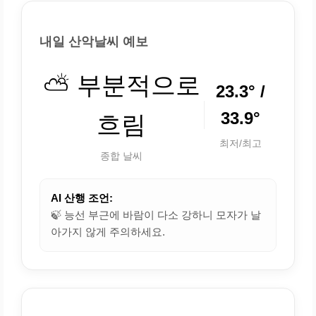
내일 산악날씨 예보
⛅ 부분적으로
23.3° /
33.9°
흐림
최저/최고
종합 날씨
AI 산행 조언:
🍃 능선 부근에 바람이 다소 강하니 모자가 날
아가지 않게 주의하세요.