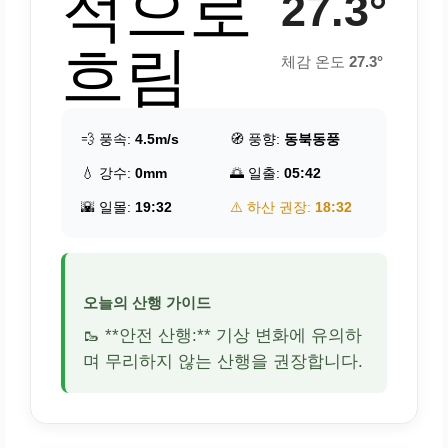
적으로
27.3°
흐림
체감 온도
27.3°
💨 풍속:
4.5m/s
🧭 풍향:
동북동풍
💧 강수:
0mm
🌅 일출:
05:42
🌇 일몰:
19:32
⚠️ 하산 권장:
18:32
오늘의 산행 가이드
🥾 **안전 산행:** 기상 변화에 유의하
며 무리하지 않는 산행을 권장합니다.