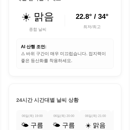
☀️ 맑음
22.8° / 34°
최저/최고
종합 날씨
AI 산행 조언:
⚠️ 바위 구간이 매우 미끄럽습니다. 접지력이
좋은 등산화를 착용하세요.
24시간 시간대별 날씨 상황
06일(목) 19:00
06일(목) 20:00
06일(목) 21:00
06일(목) 
🌤️ 구름
🌤️ 구름
☀️ 맑음
☀️ 