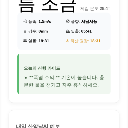
름 조금
체감 온도
28.4°
💨 풍속:
1.5m/s
🧭 풍향:
서남서풍
💧 강수:
0mm
🌅 일출:
05:41
🌇 일몰:
19:31
⚠️ 하산 권장:
18:31
오늘의 산행 가이드
☀️ **폭염 주의:** 기온이 높습니다. 충
분한 물을 챙기고 자주 휴식하세요.
내일 산악날씨 예보