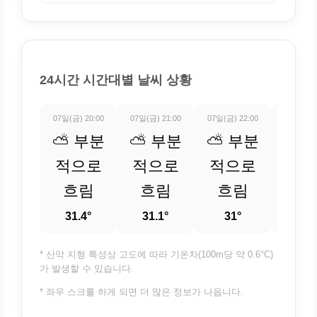
24시간 시간대별 날씨 상황
07일(금) 20:00
07일(금) 21:00
07일(금) 22:00
07일(금) 
⛅ 부분
⛅ 부분
⛅ 부분
⛅ 
적으로
적으로
적으로
적
흐림
흐림
흐림
흐
31.4°
31.1°
31°
30.
* 산악 지형 특성상 고도에 따라 기온차(100m당 약 0.6°C)
가 발생할 수 있습니다.
* 좌우 스크롤 하게 되면 더 많은 정보가 나옵니다.