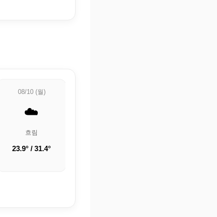
08/10 (월)
08/11 (화)
08/12 (수)
☁️
⛅
☀️
흐림
부분적으로 흐림
맑음
23.9° / 31.4°
22.6° / 32°
20.5° / 32.4°