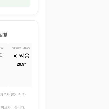
 상황
:00
06일(목) 23:00
07일(금) 00:00
07일(금) 01:00
07일(금) 02:0
음
☀️ 맑음
☀️ 맑음
☀️ 맑음
☀️ 맑
29.9°
28.8°
27.9°
27.2°
기온차(100m당 약
은 정보가 나옵니다.