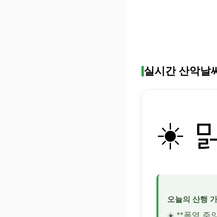
실시간 산악날
☀️ 
오늘의 산행 
☀️ **폭염 