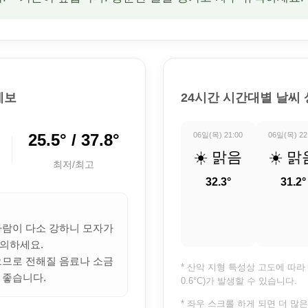
예보
24시간 시간대별 날씨
25.5° / 37.8°
06일(목) 21:00
06일(목) 22
☀️ 맑음
☀️ 맑
최저/최고
32.3°
31.2°
 바람이 다소 강하니 모자가
의하세요.
많으므로 전해질 음료나 소금
* 산악 지형 특성상 고도에 따라 
 좋습니다.
0.6°C)가 발생할 수 있습니다.
* 좌우 스크롤 하게 되면 더 많