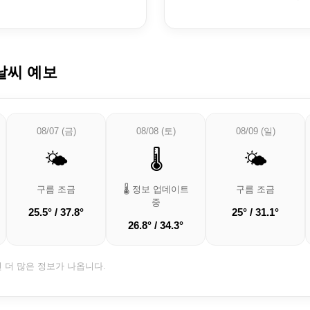
날씨 예보
08/07 (금)
08/08 (토)
08/09 (일)
🌤️
🌡️
🌤️
구름 조금
🌡️ 정보 업데이트
구름 조금
중
25.5° / 37.8°
25° / 31.1°
26.8° / 34.3°
면 더 많은 정보가 나옵니다.