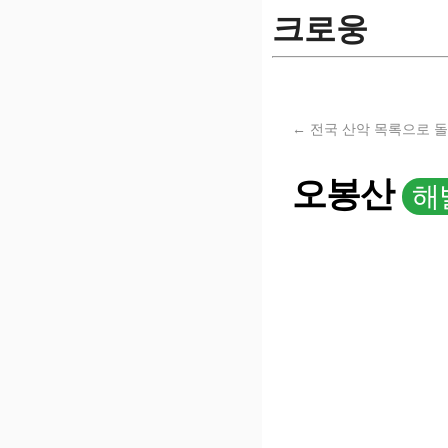
크로웅
← 전국 산악 목록으로 
오봉산
해발