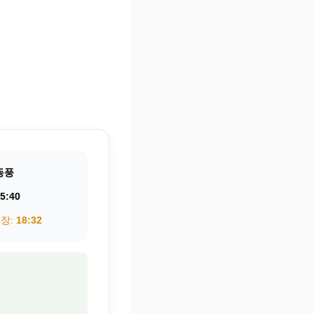
동풍
5:40
권장:
18:32