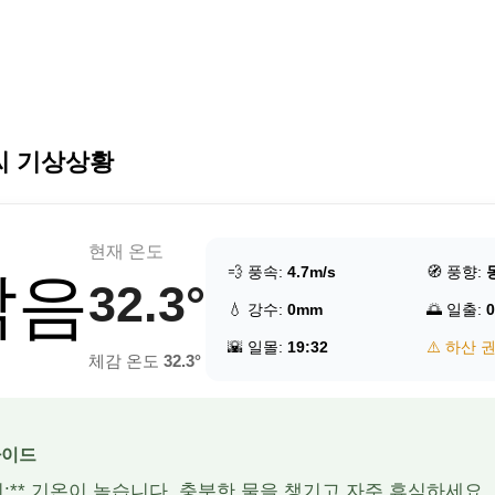
씨 기상상황
현재 온도
💨 풍속:
4.7m/s
🧭 풍향:
맑음
32.3°
💧 강수:
0mm
🌅 일출:
0
🌇 일몰:
19:32
⚠️ 하산 
체감 온도
32.3°
가이드
주의:** 기온이 높습니다. 충분한 물을 챙기고 자주 휴식하세요.