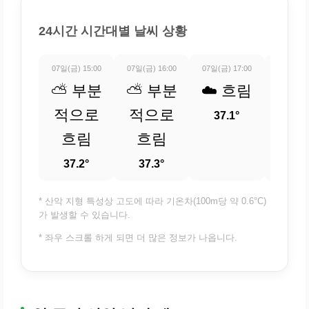
24시간 시간대별 날씨 상황
07일(금) 15:00
07일(금) 16:00
07일(금) 17:00
07일(금) 
⛅ 부분
⛅ 부분
☁️ 흐림
☁️ 
적으로
적으로
37.1°
36.
흐림
흐림
37.2°
37.3°
* 산악 지형 특성상 고도에 따라 기온차(100m당 약 0.6°C)
가 발생할 수 있습니다.
* 좌우 스크롤 하게 되면 더 많은 정보가 나옵니다.