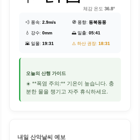
체감 온도
36.8°
💨 풍속:
2.9m/s
🧭 풍향:
동북동풍
💧 강수:
0mm
🌅 일출:
05:41
🌇 일몰:
19:31
⚠️ 하산 권장:
18:31
오늘의 산행 가이드
☀️ **폭염 주의:** 기온이 높습니다. 충
분한 물을 챙기고 자주 휴식하세요.
내일 산악날씨 예보