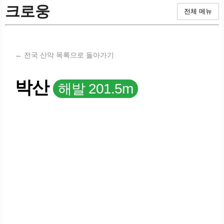
크로웅
전체 메뉴
← 전국 산악 목록으로 돌아가기
박산
해발 201.5m