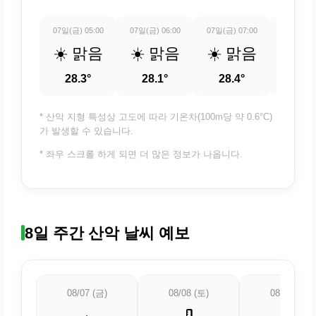
07일(금) 05:00
07일(금) 06:00
07일(금) 07:00
07일(금) 
☀️ 맑음
☀️ 맑음
☀️ 맑음
☀️ 
28.3°
28.1°
28.4°
29.
* 산악 지형 특성상 고도에 따라 기온차(100m당 약 0.6°C)
가 발생할 수 있습니다.
* 좌우 스크롤 하게 되면 더 많은 정보가 나옵니다.
8일 주간 산악 날씨 예보
08/07 (금)
08/08 (토)
08/09 (일)