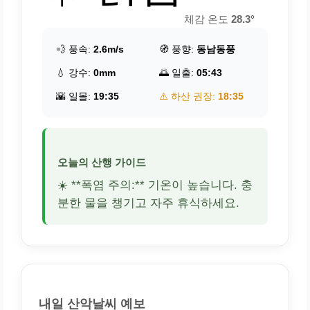
체감 온도
28.3°
💨 풍속:
2.6m/s
🧭 풍향:
동남동풍
💧 강수:
0mm
🌅 일출:
05:43
🌇 일몰:
19:35
⚠️ 하산 권장:
18:35
오늘의 산행 가이드
☀️ **폭염 주의:** 기온이 높습니다. 충
분한 물을 챙기고 자주 휴식하세요.
내일 산악날씨 예보