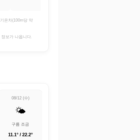
기온차(100m당 약
은 정보가 나옵니다.
08/12 (수)
08/13 (목)
08/14 (금)
🌤️
🌡️
🌦️
구름 조금
🌡️ 정보 업데이트
🌦️ 약한 비
중
11.1° / 22.2°
16.5° / 22.6°