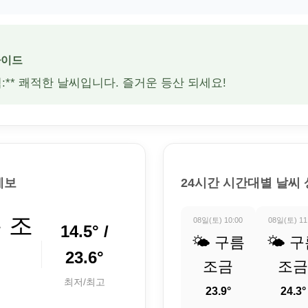
가이드
적:** 쾌적한 날씨입니다. 즐거운 등산 되세요!
예보
24시간 시간대별 날씨
름 조
08일(토) 10:00
08일(토) 11
14.5° /
🌤️ 구름
🌤️ 
23.6°
조금
조금
최저/최고
23.9°
24.3°