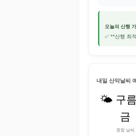
오늘의 산행 
✅ **산행 최
내일 산악날씨 
🌤️ 구
금
종합 날씨