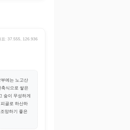
표: 37.555, 126.936
정상부에는 노고산
 편축식으로 쌓은
고 숲이 무성하게
랫피골로 하산하
 조망하기 좋은