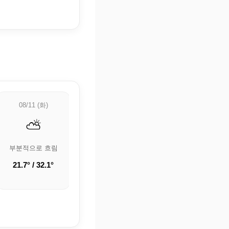
08/11 (화)
08/12 (수)
08/13 (목)
⛅
⛅
🌤️
부분적으로 흐림
부분적으로 흐림
구름 조금
21.7° / 32.1°
20.6° / 31.3°
20° / 31.4°