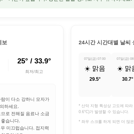
예보
24시간 시간대별 날씨
25° / 33.9°
07일(금) 07:00
07일(금) 08
☀️ 맑음
☀️ 맑
최저/최고
29.5°
30.7°
 바람이 다소 강하니 모자가
* 산악 지형 특성상 고도에 따라 
의하세요.
0.6°C)가 발생할 수 있습니다.
많으므로 전해질 음료나 소금
 좋습니다.
* 좌우 스크롤 하게 되면 더 많
 매우 미끄럽습니다. 접지력