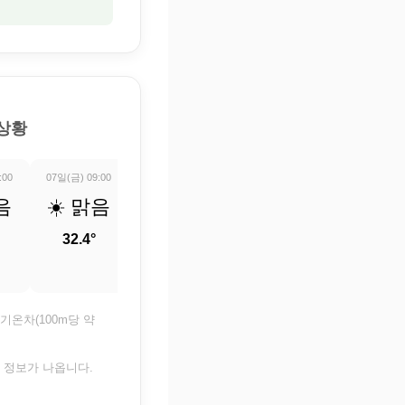
 상황
:00
07일(금) 09:00
07일(금) 10:00
07일(금) 11:00
07일(금) 12:0
음
☀️ 맑음
☀️ 맑음
☀️ 맑음
🌤️ 구
조금
32.4°
33.8°
35°
36.1°
기온차(100m당 약
은 정보가 나옵니다.