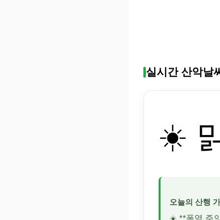
실시간 산악날
☀️ 
오늘의 산행 
☀️ **폭염 