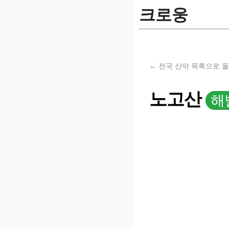
크로웅
← 전국 산악 목록으로 
노고산
해