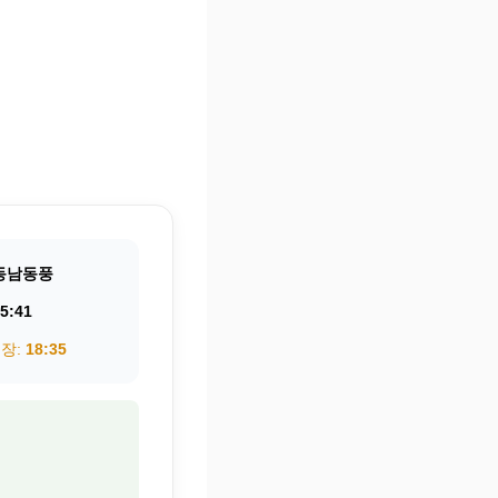
동남동풍
5:41
권장:
18:35