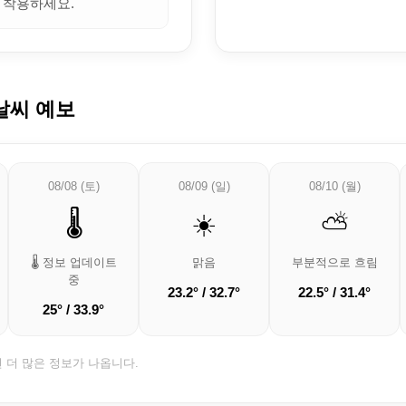
 착용하세요.
날씨 예보
08/08 (토)
08/09 (일)
08/10 (월)
🌡️
☀️
⛅
🌡️ 정보 업데이트
맑음
부분적으로 흐림
중
23.2° / 32.7°
22.5° / 31.4°
25° / 33.9°
면 더 많은 정보가 나옵니다.