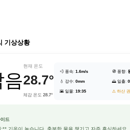
씨 기상상황
현재 온도
💨 풍속:
1.6m/s
🧭 풍향:
맑음
28.7°
💧 강수:
0mm
🌅 일출:
0
🌇 일몰:
19:35
⚠️ 하산 
체감 온도
28.7°
가이드
주의:** 기온이 높습니다. 충분한 물을 챙기고 자주 휴식하세요.