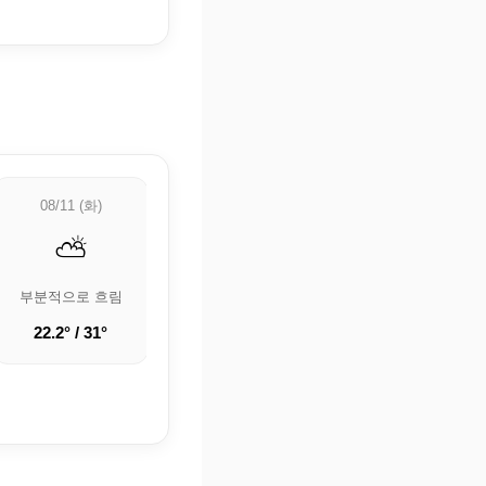
08/11 (화)
08/12 (수)
08/13 (목)
⛅
☀️
🌤️
부분적으로 흐림
맑음
구름 조금
22.2° / 31°
20.2° / 31.3°
19.8° / 31.1°