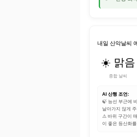
내일 산악날씨 
☀️ 맑음
종합 날씨
AI 산행 조언:
🍃 능선 부근에
날아가지 않게 주
⚠️ 바위 구간이
이 좋은 등산화를