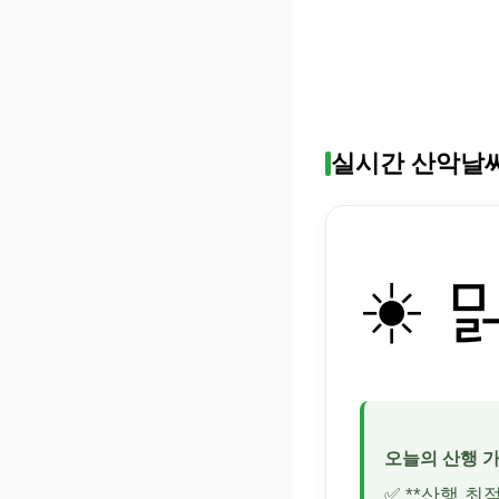
실시간 산악날
☀️ 
오늘의 산행 
✅ **산행 최