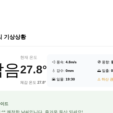
씨 기상상황
현재 온도
💨 풍속:
4.8m/s
🧭 풍향:
맑음
27.8°
💧 강수:
0mm
🌅 일출:
0
🌇 일몰:
19:30
⚠️ 하산 
체감 온도
27.8°
가이드
적:** 쾌적한 날씨입니다. 즐거운 등산 되세요!