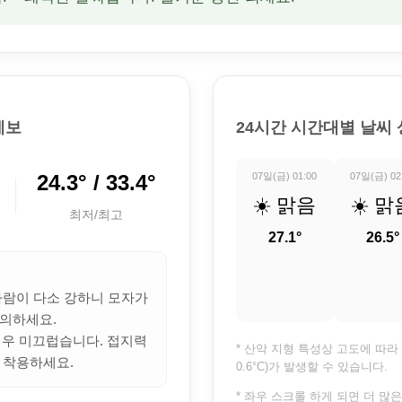
예보
24시간 시간대별 날씨
24.3° / 33.4°
07일(금) 01:00
07일(금) 02
☀️ 맑음
☀️ 맑
최저/최고
27.1°
26.5°
 바람이 다소 강하니 모자가
의하세요.
 매우 미끄럽습니다. 접지력
* 산악 지형 특성상 고도에 따라 
 착용하세요.
0.6°C)가 발생할 수 있습니다.
* 좌우 스크롤 하게 되면 더 많