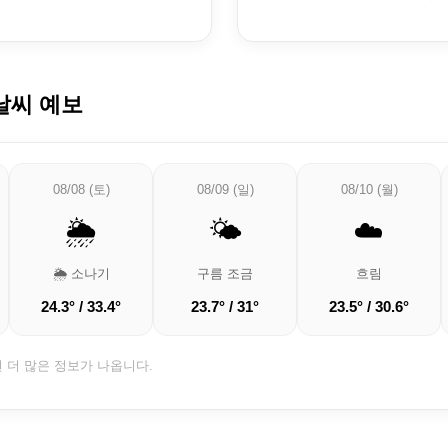
날씨 예보
08/08 (토)
08/09 (일)
08/10 (월)
🌦️
🌤️
☁️
🌦️ 소나기
구름 조금
흐림
24.3° / 33.4°
23.7° / 31°
23.5° / 30.6°
면 더 많은 정보가 나옵니다.