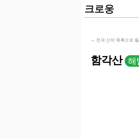
크로웅
← 전국 산악 목록으로 
함각산
해발