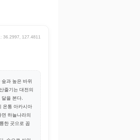
 36.2997, 127.4811
한 숲과 높은 바위
친 산줄기는 대전의
 달을 본다.
지 온통 아카시아
노라면 하늘나라의
륭한 곳으로 꼽