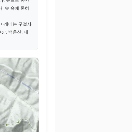
다. 숲으로 싸인
. 숲 속에 묻혀
봉 아래에는 구절사
산, 백운산, 대