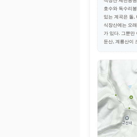
식장산 세천공원
호수와 독수리봉
있는 계곡은 돌,
식장산에는 오래된
가 있다. 그뿐만
둔산, 계룡산이 