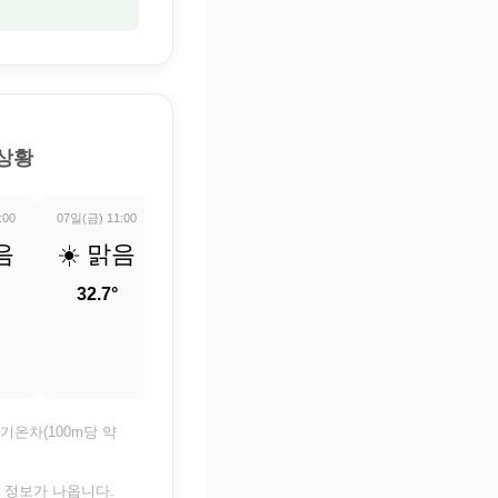
 상황
:00
07일(금) 11:00
07일(금) 12:00
07일(금) 13:00
07일(금) 14:0
음
☀️ 맑음
☀️ 맑음
☀️ 맑음
⛅ 부
적으로
32.7°
34.2°
35.3°
흐림
36°
기온차(100m당 약
은 정보가 나옵니다.