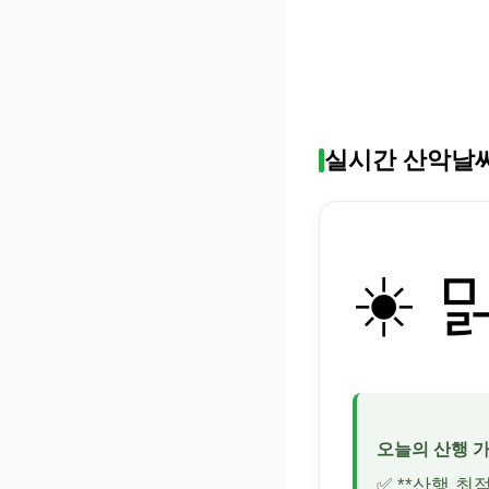
실시간 산악날
☀️ 
오늘의 산행 
✅ **산행 최