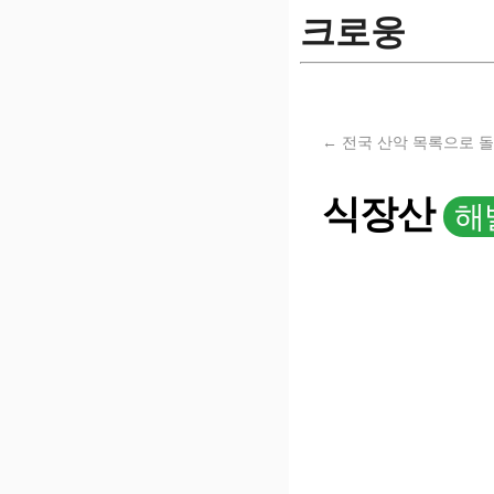
크로웅
← 전국 산악 목록으로 
식장산
해발