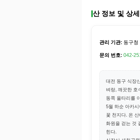
산 정보 및 상세
관리 기관:
동구청
문의 번호:
042-25
대전 동구 식장산
벼랑, 깨끗한 호
동쪽 울타리를 이
5월 하순 아카
꽃 천지다. 온
화원을 걷는 것 
힌다.