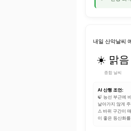
내일 산악날씨 
☀️ 맑음
종합 날씨
AI 산행 조언:
🍃 능선 부근에
날아가지 않게 주
⚠️ 바위 구간이
이 좋은 등산화를