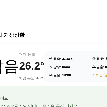
씨 기상상황
현재 온도
💨 풍속:
3.1m/s
🧭 풍향:
맑음
26.2°
💧 강수:
0mm
🌅 일출:
0
🌇 일몰:
19:30
⚠️ 하산 
체감 온도
26.2°
가이드
적:** 쾌적한 날씨입니다. 즐거운 등산 되세요!