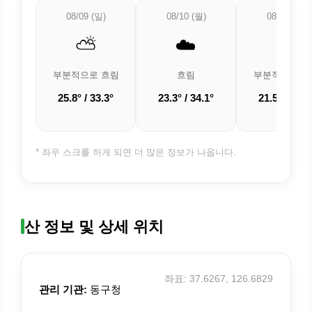
08/09 (일)
08/10 (월)
08/11 (화)
⛅
☁️
⛅
부분적으로 흐림
흐림
부분적으로 흐
25.8° / 33.3°
23.3° / 34.1°
21.5° / 33.7
* 좌우 스크롤 하게 되면 더 많은 정보가 나옵니다.
산 정보 및 상세 위치
좌표: 37.6267, 126.6829
관리 기관:
동구청