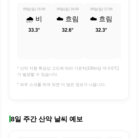
09일(일) 15:00
09일(일) 16:00
09일(일) 17:00
09일(일) 
🌧️ 비
☁️ 흐림
☁️ 흐림
⛅ 
적
33.3°
32.6°
32.3°
흐
30.
* 산악 지형 특성상 고도에 따라 기온차(100m당 약 0.6°C)
가 발생할 수 있습니다.
* 좌우 스크롤 하게 되면 더 많은 정보가 나옵니다.
8일 주간 산악 날씨 예보