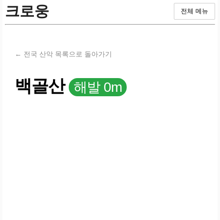
크로웅
전체 메뉴
← 전국 산악 목록으로 돌아가기
백골산
해발 0m