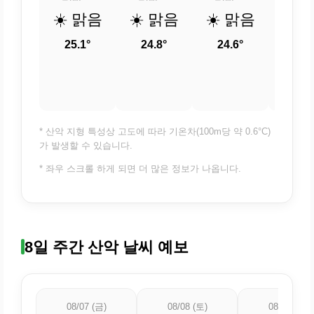
☀️ 맑음
☀️ 맑음
☀️ 맑음
☀️ 
25.1°
24.8°
24.6°
24.
* 산악 지형 특성상 고도에 따라 기온차(100m당 약 0.6°C)
가 발생할 수 있습니다.
* 좌우 스크롤 하게 되면 더 많은 정보가 나옵니다.
8일 주간 산악 날씨 예보
08/07 (금)
08/08 (토)
08/09 (일)