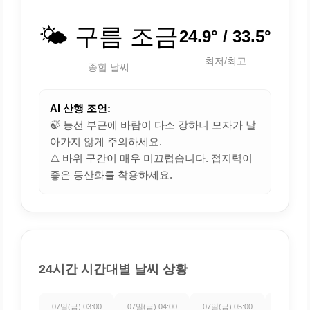
🌤️ 구름 조금
24.9° / 33.5°
최저/최고
종합 날씨
AI 산행 조언:
🍃 능선 부근에 바람이 다소 강하니 모자가 날
아가지 않게 주의하세요.
⚠️ 바위 구간이 매우 미끄럽습니다. 접지력이
좋은 등산화를 착용하세요.
24시간 시간대별 날씨 상황
07일(금) 03:00
07일(금) 04:00
07일(금) 05:00
07일(금) 