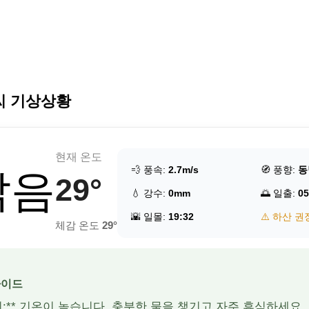
씨 기상상황
현재 온도
💨 풍속:
2.7m/s
🧭 풍향:
동
맑음
29°
💧 강수:
0mm
🌅 일출:
05
🌇 일몰:
19:32
⚠️ 하산 권
체감 온도
29°
가이드
주의:** 기온이 높습니다. 충분한 물을 챙기고 자주 휴식하세요.