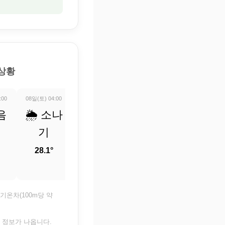
 상황
:00
08일(토) 04:00
08일(토) 05:00
08일(토) 06:00
08일(토) 07:0
음
🌦️ 소나
🌡️ 정보
⛅ 부분
🌤️ 구
기
업데이
적으로
조금
트 중
흐림
28.1°
27.8°
26.8°
26.9°
기온차(100m당 약
은 정보가 나옵니다.