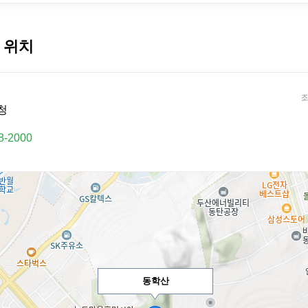
 위치
좌
청
8-2000
동학산