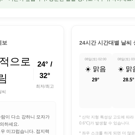
예보
24시간 시간대별 날씨
분적으로
08일(토) 02:00
08일(토) 03
24° /
☀️ 맑음
☀️ 맑
32°
림
29°
28.5°
최저/최고
날씨
 바람이 다소 강하니 모자가
* 산악 지형 특성상 고도에 따라 
0.6°C)가 발생할 수 있습니다.
의하세요.
 매우 미끄럽습니다. 접지력
* 좌우 스크롤 하게 되면 더 많