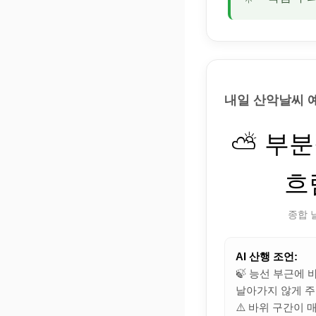
내일 산악날씨 
⛅ 부
흐
종합 
AI 산행 조언:
🍃 능선 부근에
날아가지 않게 주
⚠️ 바위 구간이