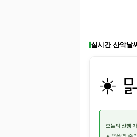
실시간 산악날
☀️ 
오늘의 산행 
☀️ **폭염 