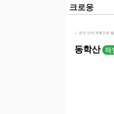
크로웅
← 전국 산악 목록으로 
동학산
해발