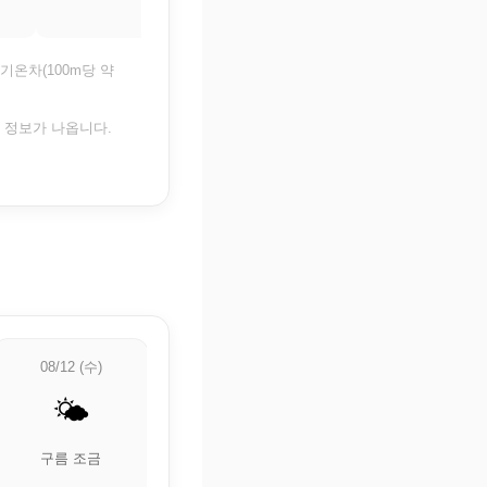
기온차(100m당 약
은 정보가 나옵니다.
08/12 (수)
08/13 (목)
08/14 (금)
🌤️
🌤️
🌦️
구름 조금
구름 조금
🌦️ 약한 비