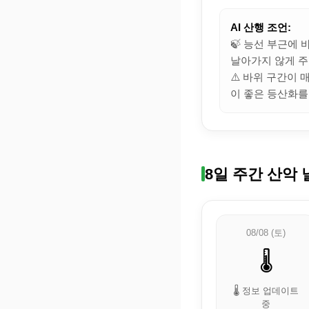
AI 산행 조언:
🍃 능선 부근에
날아가지 않게 주
⚠️ 바위 구간이
이 좋은 등산화를
8일 주간 산악 
08/08 (토)
🌡️
🌡️ 정보 업데이트
중