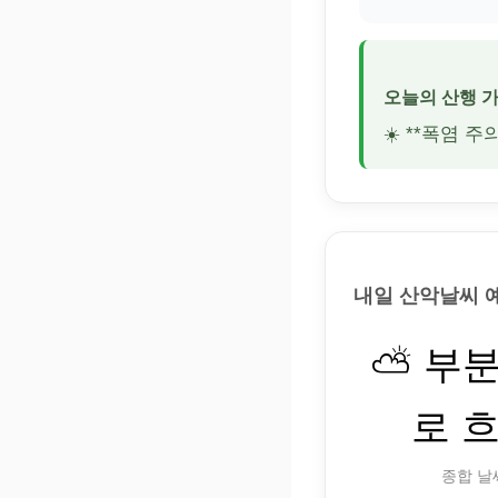
오늘의 산행 
☀️ **폭염 
내일 산악날씨 
⛅ 부
로 
종합 날