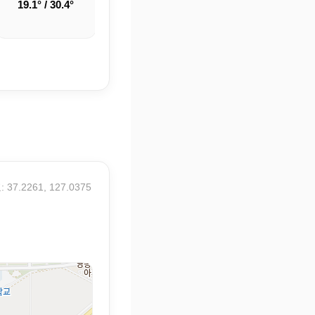
19.1° / 30.4°
22.7° / 32.5°
23.1° / 33.5°
 37.2261, 127.0375