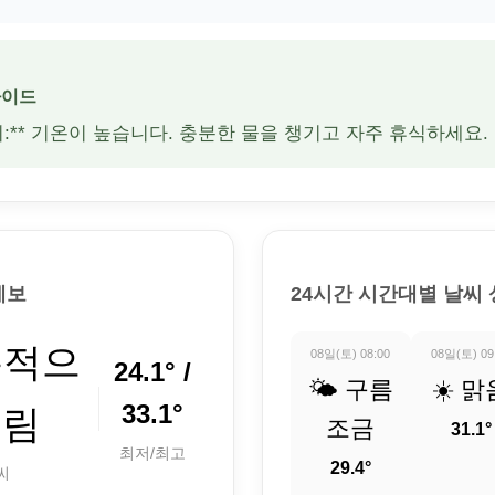
가이드
주의:** 기온이 높습니다. 충분한 물을 챙기고 자주 휴식하세요.
예보
24시간 시간대별 날씨
분적으
08일(토) 08:00
08일(토) 09
24.1° /
🌤️ 구름
☀️ 맑
33.1°
흐림
조금
31.1°
최저/최고
29.4°
씨