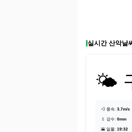
실시간 산악날
🌤️
💨 풍속:
3.7m/s
💧 강수:
0mm
🌇 일몰:
19:32