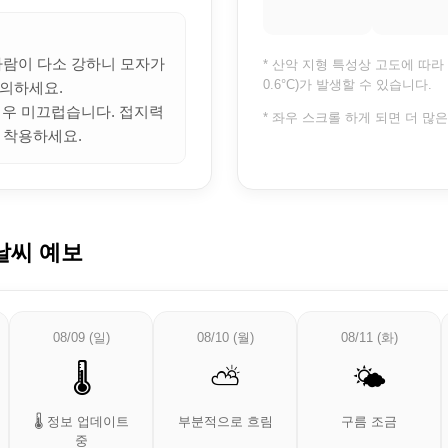
 바람이 다소 강하니 모자가
* 산악 지형 특성상 고도에 따라 
0.6°C)가 발생할 수 있습니다.
의하세요.
 매우 미끄럽습니다. 접지력
* 좌우 스크롤 하게 되면 더 많
 착용하세요.
날씨 예보
08/09 (일)
08/10 (월)
08/11 (화)
🌡️
⛅
🌤️
🌡️ 정보 업데이트
부분적으로 흐림
구름 조금
중