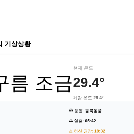
씨 기상상황
현재 온도
 구름 조금
29.4°
체감 온도
29.4°
🧭 풍향:
동북동풍
🌅 일출:
05:42
⚠️ 하산 권장:
18:32