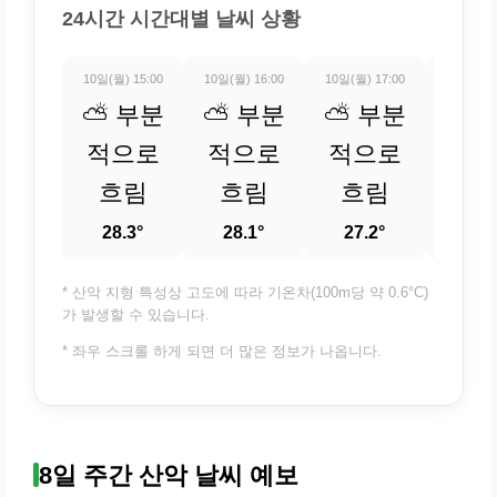
24시간 시간대별 날씨 상황
10일(월) 15:00
10일(월) 16:00
10일(월) 17:00
10일(월) 
⛅ 부분
⛅ 부분
⛅ 부분
⛅ 
적으로
적으로
적으로
적
흐림
흐림
흐림
흐
28.3°
28.1°
27.2°
25.
* 산악 지형 특성상 고도에 따라 기온차(100m당 약 0.6°C)
가 발생할 수 있습니다.
* 좌우 스크롤 하게 되면 더 많은 정보가 나옵니다.
8일 주간 산악 날씨 예보