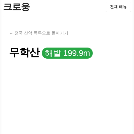
크로웅
전체 메뉴
← 전국 산악 목록으로 돌아가기
무학산
해발 199.9m