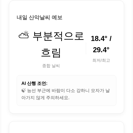
내일 산악날씨 예보
⛅ 부분적으로
18.4° /
29.4°
흐림
최저/최고
종합 날씨
AI 산행 조언:
🍃 능선 부근에 바람이 다소 강하니 모자가 날
아가지 않게 주의하세요.