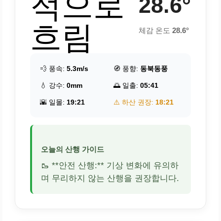
적으로
28.6°
흐림
체감 온도
28.6°
💨 풍속:
5.3m/s
🧭 풍향:
동북동풍
💧 강수:
0mm
🌅 일출:
05:41
🌇 일몰:
19:21
⚠️ 하산 권장:
18:21
오늘의 산행 가이드
🥾 **안전 산행:** 기상 변화에 유의하
며 무리하지 않는 산행을 권장합니다.