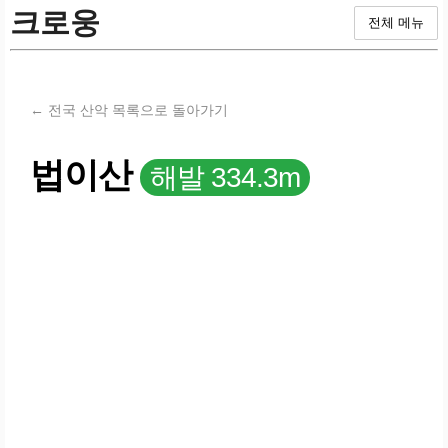
크로웅
전체 메뉴
← 전국 산악 목록으로 돌아가기
법이산
해발 334.3m