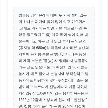
범물동 명칭 유래에 대해 두 가지 설이 있는
데 하나는 과거에 범이 많이 살고 있으면서
(실제로 과거에는 밤만 되면 밖으로 나갈 수
없을 정도였다고 함) 계곡 밑에 샘이 있어 범
물동이라고 하는 설이 있고, 하나는 인근 산
(용지봉 약 680m)밑 마을에서 바라본 능선의
지형이 용지봉 부분은 ‘범(凡)’자, 좌측 능선
과 계곡 부분은 ‘물(勿)’자 형태라서 범물동이
라는 설도 있으나 둘 다 확실치 않다. 진밭골
농지가 매우 질어서 논농사에 부적합하고 밭
농사에도 마땅하지 않아 수전(水田), 또는 물
밭이라고 부르다가 진밭이라고 이름 지었다.
지산2동 산 136번지에 있는 용지체육공원은
1992년 12월에 조성되어 현재 배드민턴장 2
면, 철봉, 허리 돌리기 등 총 28점의 시설이