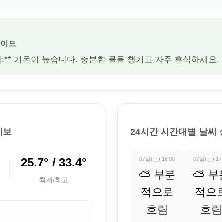
가이드
주의:** 기온이 높습니다. 충분한 물을 챙기고 자주 휴식하세요.
예보
24시간 시간대별 날씨
25.7° / 33.4°
07일(금) 16:00
07일(금) 17
⛅ 부분
⛅ 부
최저/최고
적으로
적으
흐림
흐림