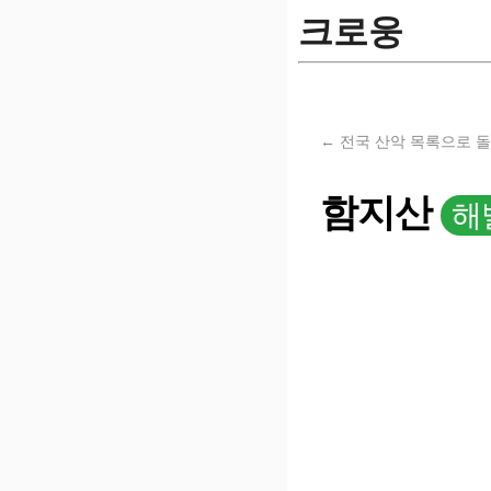
크로웅
← 전국 산악 목록으로 
함지산
해발