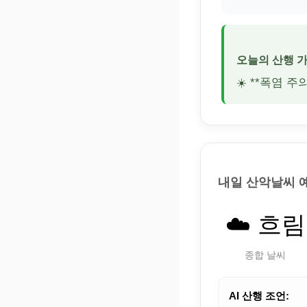
오늘의 산행 
☀️ **폭염 
내일 산악날씨 
☁️ 흐림
종합 날씨
AI 산행 조언: