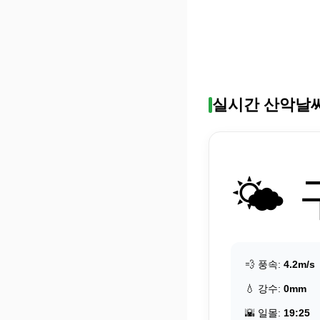
실시간 산악날
🌤️
💨 풍속:
4.2m/s
💧 강수:
0mm
🌇 일몰:
19:25