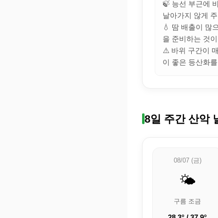
🍃 능선 부근에
날아가지 않게 주
💧 땀 배출이 
을 준비하는 것이
⚠️ 바위 구간이
이 좋은 등산화를
8일 주간 산악 
08/07 (금)
🌤️
구름 조금
28.3° / 37.9°