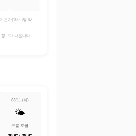
기온차(100m당 약
은 정보가 나옵니다.
08/11 (화)
08/12 (수)
08/13 (목)
🌤️
⛅
🌦️
구름 조금
부분적으로 흐림
🌦️ 약한 비
20.8° / 28.4°
18.9° / 27.3°
22° / 29.6°