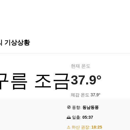
씨 기상상황
현재 온도
 구름 조금
37.9°
체감 온도
37.9°
🧭 풍향:
동남동풍
🌅 일출:
05:37
⚠️ 하산 권장:
18:25