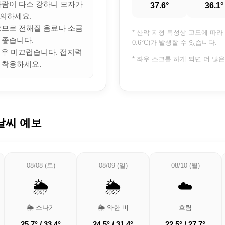
 바람이 다소 강하니 모자가
37.6°
36.1°
의하세요.
많으므로 전해질 음료나 소금
* 산악 지형 특성상 고도에 따라 
 좋습니다.
0.6°C)가 발생할 수 있습니다.
 매우 미끄럽습니다. 접지력
* 좌우 스크롤 하게 되면 더 많
 착용하세요.
날씨 예보
08/08 (토)
08/09 (일)
08/10 (월)
🌦️
🌦️
☁️
🌦️ 소나기
🌦️ 약한 비
흐림
25.7° / 33.4°
24.5° / 31.4°
22.5° / 27.7°