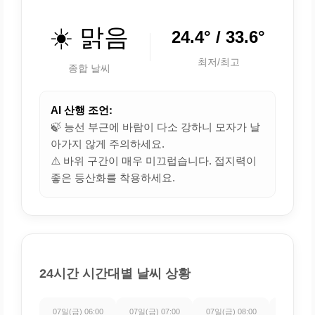
☀️ 맑음
24.4° / 33.6°
최저/최고
종합 날씨
AI 산행 조언:
🍃 능선 부근에 바람이 다소 강하니 모자가 날
아가지 않게 주의하세요.
⚠️ 바위 구간이 매우 미끄럽습니다. 접지력이
좋은 등산화를 착용하세요.
24시간 시간대별 날씨 상황
07일(금) 06:00
07일(금) 07:00
07일(금) 08:00
07일(금) 