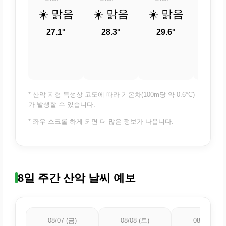
☀️ 맑음
☀️ 맑음
☀️ 맑음
☀️ 
27.1°
28.3°
29.6°
31.
* 산악 지형 특성상 고도에 따라 기온차(100m당 약 0.6°C)
가 발생할 수 있습니다.
* 좌우 스크롤 하게 되면 더 많은 정보가 나옵니다.
8일 주간 산악 날씨 예보
08/07 (금)
08/08 (토)
08/09 (일)