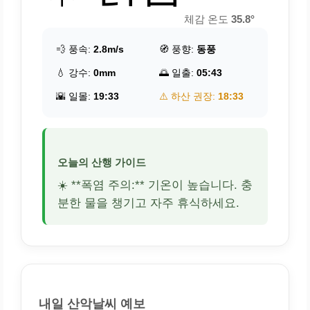
체감 온도
35.8°
💨 풍속:
2.8m/s
🧭 풍향:
동풍
💧 강수:
0mm
🌅 일출:
05:43
🌇 일몰:
19:33
⚠️ 하산 권장:
18:33
오늘의 산행 가이드
☀️ **폭염 주의:** 기온이 높습니다. 충
분한 물을 챙기고 자주 휴식하세요.
내일 산악날씨 예보