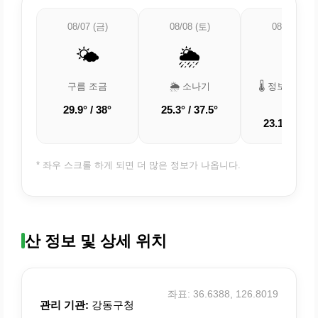
08/07 (금)
08/08 (토)
08/09 (일)
🌤️
🌦️
🌡️
구름 조금
🌦️ 소나기
🌡️ 정보 업데
중
29.9° / 38°
25.3° / 37.5°
23.1° / 32.2
* 좌우 스크롤 하게 되면 더 많은 정보가 나옵니다.
산 정보 및 상세 위치
좌표: 36.6388, 126.8019
관리 기관:
강동구청