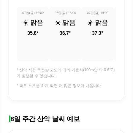
07일(금) 12:00
07일(금) 13:00
07일(금) 14:00
07일(금) 
☀️ 맑음
☀️ 맑음
☀️ 맑음
☀️ 
35.8°
36.7°
37.3°
37.
* 산악 지형 특성상 고도에 따라 기온차(100m당 약 0.6°C)
가 발생할 수 있습니다.
* 좌우 스크롤 하게 되면 더 많은 정보가 나옵니다.
8일 주간 산악 날씨 예보