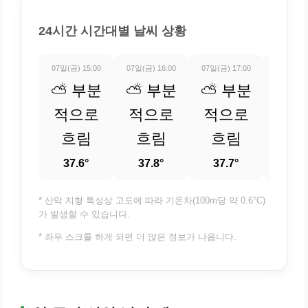
24시간 시간대별 날씨 상황
07일(금) 15:00
07일(금) 16:00
07일(금) 17:00
07일(금) 
⛅ 부분
⛅ 부분
⛅ 부분
⛅ 
적으로
적으로
적으로
적
흐림
흐림
흐림
흐
37.6°
37.8°
37.7°
36.
* 산악 지형 특성상 고도에 따라 기온차(100m당 약 0.6°C)
가 발생할 수 있습니다.
* 좌우 스크롤 하게 되면 더 많은 정보가 나옵니다.