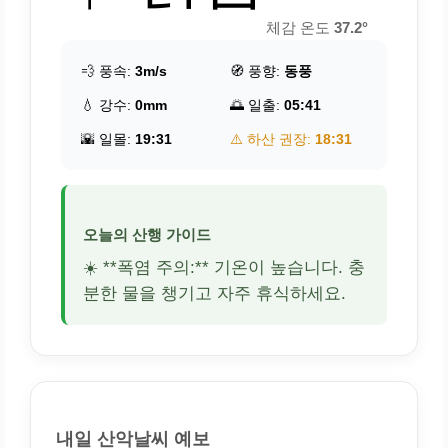
체감 온도
37.2°
💨 풍속:
3m/s
🧭 풍향:
동풍
💧 강수:
0mm
🌅 일출:
05:41
🌇 일몰:
19:31
⚠️ 하산 권장:
18:31
오늘의 산행 가이드
☀️ **폭염 주의:** 기온이 높습니다. 충
분한 물을 챙기고 자주 휴식하세요.
내일 산악날씨 예보