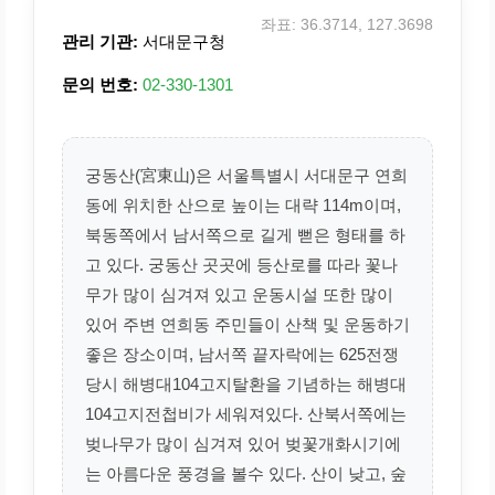
좌표: 36.3714, 127.3698
관리 기관:
서대문구청
문의 번호:
02-330-1301
궁동산(宮東山)은 서울특별시 서대문구 연희
동에 위치한 산으로 높이는 대략 114m이며,
북동쪽에서 남서쪽으로 길게 뻗은 형태를 하
고 있다. 궁동산 곳곳에 등산로를 따라 꽃나
무가 많이 심겨져 있고 운동시설 또한 많이
있어 주변 연희동 주민들이 산책 및 운동하기
좋은 장소이며, 남서쪽 끝자락에는 625전쟁
당시 해병대104고지탈환을 기념하는 해병대
104고지전첩비가 세워져있다. 산북서쪽에는
벚나무가 많이 심겨져 있어 벚꽃개화시기에
는 아름다운 풍경을 볼수 있다. 산이 낮고, 숲