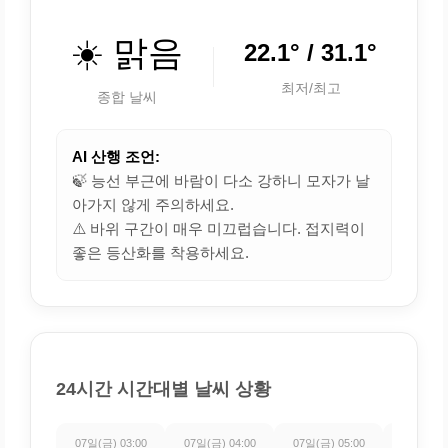
☀️ 맑음
22.1° / 31.1°
최저/최고
종합 날씨
AI 산행 조언:
🍃 능선 부근에 바람이 다소 강하니 모자가 날
아가지 않게 주의하세요.
⚠️ 바위 구간이 매우 미끄럽습니다. 접지력이
좋은 등산화를 착용하세요.
24시간 시간대별 날씨 상황
07일(금) 03:00
07일(금) 04:00
07일(금) 05:00
07일(금) 