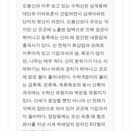
도봉산과 마주 보고 있는 수락산은 상계동에
대단위 아파트촌이 건립되면서 상계아파트
단지의 뒷산이 되었다. 도봉산보다 규모는 작
지만 산 곳곳에 노출된 암벽으로 인해 경관이
뛰어나고 동쪽에는 신라 때 창건된 내원암과
흥국사가 있다. 산 전체가 화강암과 모래로
이루어져 있고 기암괴석과 샘, 폭포가 많지
만, 나무는 매우 적다. 산의 분위기가 다소 삭
막하기는 하나 바위의 경치가 뛰어나고 곳곳
에 맑은 물이 흘러내린다. 수락 8경이라 불리
는 금류폭, 은류폭, 옥류폭포와 동서 산록의
계곡에는 수락산 유원지와 벽운동 유원지가
있다. 산세가 웅장할 뿐만 아니라 산 전체가
석벽과 암반으로 되어 있어 곳곳에 기암괴석
이 즐비하다. 장암동에는 조선 숙종 때 형조
판서를 지낸 서계 박세당의 정자인 6각형의