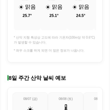
☀️ 맑음
☀️ 맑음
☀️ 맑음
☀️ 
25.7°
25.1°
24.5°
23.
* 산악 지형 특성상 고도에 따라 기온차(100m당 약 0.6°C)
가 발생할 수 있습니다.
* 좌우 스크롤 하게 되면 더 많은 정보가 나옵니다.
8일 주간 산악 날씨 예보
08/07 (금)
08/08 (토)
08/09 (일)
☀️
🌡️
⛅