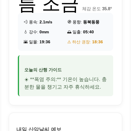
름 조금
체감 온도
35.8°
💨 풍속:
2.1m/s
🧭 풍향:
동북동풍
💧 강수:
0mm
🌅 일출:
05:40
🌇 일몰:
19:36
⚠️ 하산 권장:
18:36
오늘의 산행 가이드
☀️ **폭염 주의:** 기온이 높습니다. 충
분한 물을 챙기고 자주 휴식하세요.
내일 산악날씨 예보