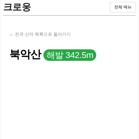
크로웅
전체 메뉴
← 전국 산악 목록으로 돌아가기
북악산
해발 342.5m