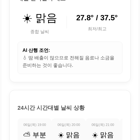
☀️ 맑음
27.8° / 37.5°
최저/최고
종합 날씨
AI 산행 조언:
💧 땀 배출이 많으므로 전해질 음료나 소금을
준비하는 것이 좋습니다.
24시간 시간대별 날씨 상황
06일(목) 19:00
06일(목) 20:00
06일(목) 21:00
06일(목) 
⛅ 부분
☀️ 맑음
☀️ 맑음
☀️ 