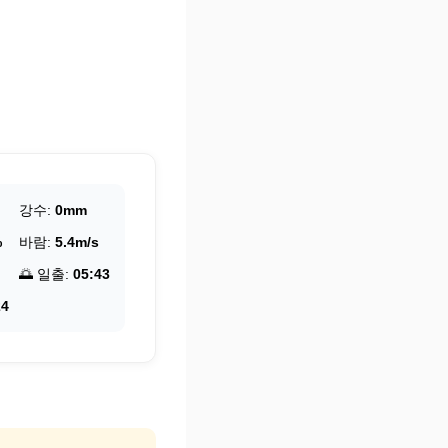
강수:
0mm
%
바람:
5.4m/s
🌅 일출:
05:43
24