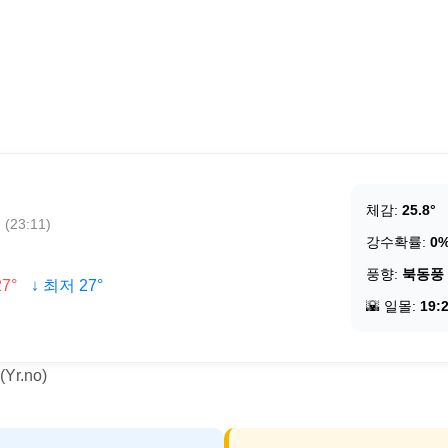
체감:
25.8°
23:11)
강수확률:
0
풍향:
북동풍
7°
↓ 최저 27°
🌇 일몰:
19:
r.no)