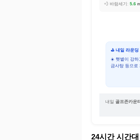
💨 바람세기:
5.6
m
⛳ 내일 라운딩
☀️ 햇볕이 강
금사탕 등으로
내일
골프존카운
24시간 시간대