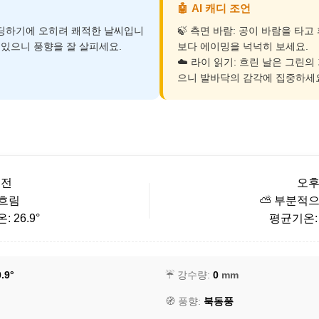
🤖
AI 캐디 조언
운딩하기에 오히려 쾌적한 날씨입니
🍃 측면 바람: 공이 바람을 타
이 있으니 풍향을 잘 살피세요.
보다 에이밍을 넉넉히 보세요.
☁️ 라이 읽기: 흐린 날은 그린의
으니 발바닥의 감각에 집중하세
오전
오
 흐림
⛅ 부분적으
 26.9°
평균기온: 2
.9°
☔ 강수량:
0
mm
🧭 풍향:
북동풍