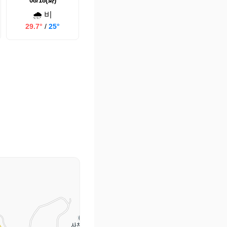
08/18(화)
🌧️ 비
29.7°
/
25°