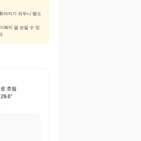
고 휘어지기 쉬우니 평소
 기복이 덜 보일 수 있
요.
후
로 흐림
9.6°