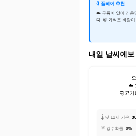
🏌️
플레이 추천
☁️ 구름이 있어 라
다. 🍃 가벼운 바람
내일 날씨예보
☁️
평균기온:
🌡️ 낮 12시 기온:
30
☔ 강수확률:
0%