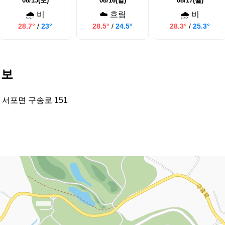
08/15(토)
08/16(일)
08/17(월)
🌧️ 비
☁️ 흐림
🌧️ 비
28.7°
/
23°
28.5°
/
24.5°
28.3°
/
25.3°
정보
 서포면 구송로 151