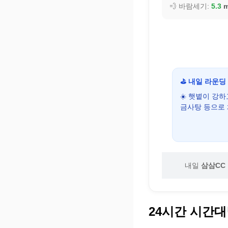
💨 바람세기:
5.3
m
⛳ 내일 라운딩
☀️ 햇볕이 강
금사탕 등으로
내일
삼삼CC
24시간 시간대