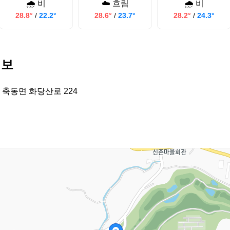
🌧️ 비
☁️ 흐림
🌧️ 비
28.8°
/
22.2°
28.6°
/
23.7°
28.2°
/
24.3°
정보
 축동면 화당산로 224