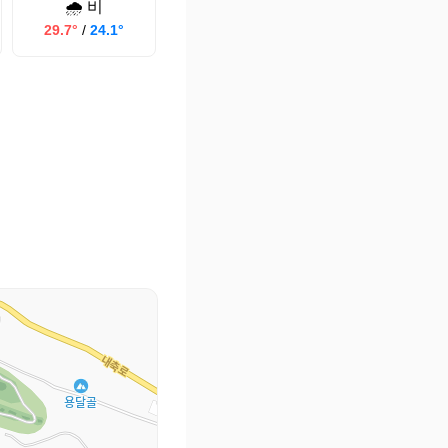
🌧️ 비
29.7°
/
24.1°