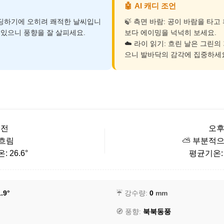
🤖
AI 캐디 조언
운딩하기에 오히려 쾌적한 날씨입니
🍃 측면 바람: 공이 바람을 타
이 있으니 풍향을 잘 살피세요.
보다 에이밍을 넉넉히 보세요.
☁️ 라이 읽기: 흐린 날은 그린의
으니 발바닥의 감각에 집중하세
오전
오
 흐림
⛅ 부분적으
 26.6°
평균기온: 2
.9°
☔ 강수량:
0
mm
🧭 풍향:
북북동풍