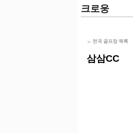
크로웅
← 전국 골프장 목록
삼삼CC