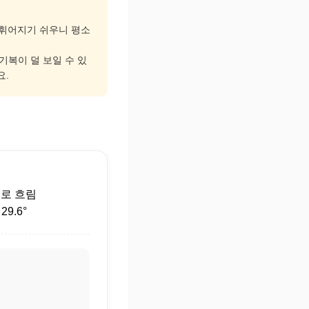
고 휘어지기 쉬우니 평소
 기복이 덜 보일 수 있
요.
후
로 흐림
9.6°