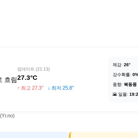
체감:
26°
업데이트 (21:13)
강수확률:
0
27.3°C
로 흐림
풍향:
북동풍
↑ 최고 27.3°
↓ 최저 25.8°
🌇 일몰:
19:
r.no)