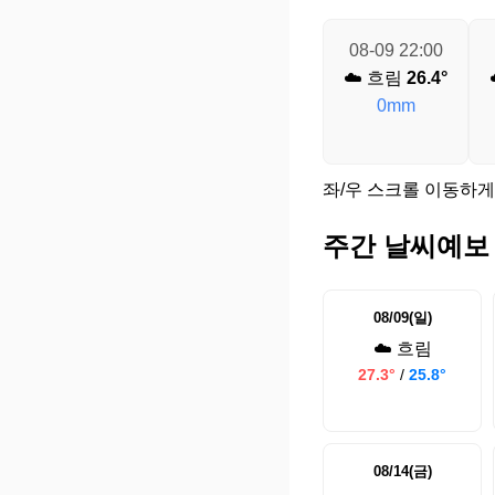
08-09 22:00
☁️ 흐림
26.4°
0mm
좌/우 스크롤 이동하게
주간 날씨예보
08/09(일)
☁️ 흐림
27.3°
/
25.8°
08/14(금)