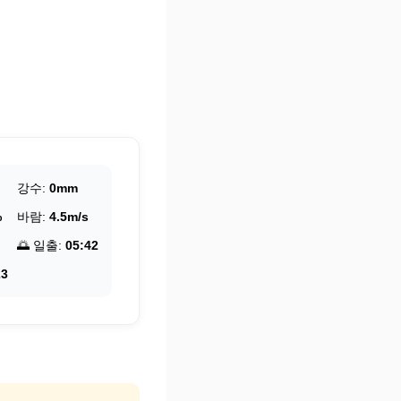
강수:
0mm
%
바람:
4.5m/s
🌅 일출:
05:42
23