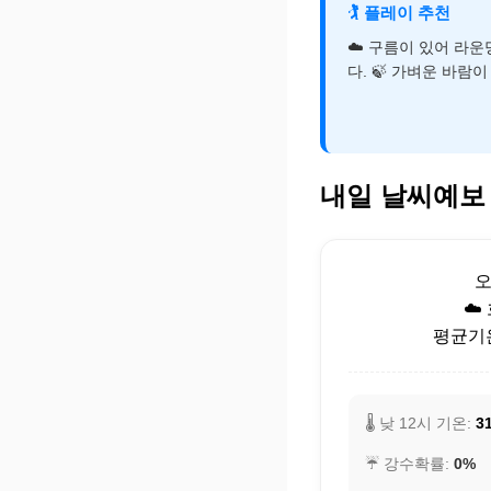
🏌️
플레이 추천
☁️ 구름이 있어 라
다. 🍃 가벼운 바람
내일 날씨예보
☁️
평균기온:
🌡️ 낮 12시 기온:
31
☔ 강수확률:
0%