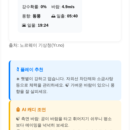
강수확률:
0%
바람:
4.9m/s
풍향:
동풍
🌅 일출:
05:40
🌇 일몰:
19:24
출처: 노르웨이 기상청(Yr.no)
🏌️
플레이 추천
☀️ 햇볕이 강하고 덥습니다. 자외선 차단제와 소금사탕
등으로 체력을 관리하세요. 🍃 가벼운 바람이 있으니 풍
향을 잘 살피세요.
🤖
AI 캐디 조언
🍃 측면 바람: 공이 바람을 타고 휘어지기 쉬우니 평소
보다 에이밍을 넉넉히 보세요.