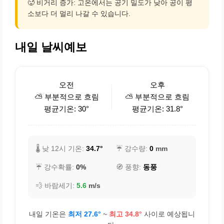
🥵 비거리 증가: 고온에서는 공기 밀도가 낮아 공이 평
소보다 더 멀리 나갈 수 있습니다.
내일 날씨예보
오전
오후
⛅ 부분적으로 흐림
⛅ 부분적으로 흐림
평균기온: 30°
평균기온: 31.8°
🌡️ 낮 12시 기온:
34.7°
☔ 강수량:
0
mm
☔ 강수확률:
0%
🧭 풍향:
동풍
💨 바람세기:
5.6
m/s
내일 기온은
최저 27.6°
~
최고 34.8°
사이로 예상됩니