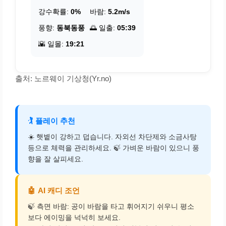
강수확률:
0%
바람:
5.2m/s
풍향:
동북동풍
🌅 일출:
05:39
🌇 일몰:
19:21
출처: 노르웨이 기상청(Yr.no)
🏌️
플레이 추천
☀️ 햇볕이 강하고 덥습니다. 자외선 차단제와 소금사탕
등으로 체력을 관리하세요. 🍃 가벼운 바람이 있으니 풍
향을 잘 살피세요.
🤖
AI 캐디 조언
🍃 측면 바람: 공이 바람을 타고 휘어지기 쉬우니 평소
보다 에이밍을 넉넉히 보세요.