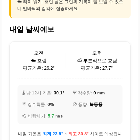
☁️ 라이 읽기: 흐린 날은 그린의 기복이 덜 보일 수 있으
니 발바닥의 감각에 집중하세요.
내일 날씨예보
오전
오후
☁️ 흐림
⛅ 부분적으로 흐림
평균기온: 26.2°
평균기온: 27.7°
🌡️ 낮 12시 기온:
30.1°
☔ 강수량:
0
mm
☔ 강수확률:
0%
🧭 풍향:
북동풍
💨 바람세기:
5.7
m/s
내일 기온은
최저 23.9°
~
최고 30.8°
사이로 예상됩니