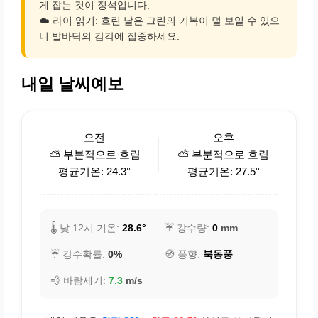
게 잡는 것이 정석입니다.
☁️ 라이 읽기: 흐린 날은 그린의 기복이 덜 보일 수 있으
니 발바닥의 감각에 집중하세요.
내일 날씨예보
오전
오후
⛅ 부분적으로 흐림
⛅ 부분적으로 흐림
평균기온: 24.3°
평균기온: 27.5°
🌡️ 낮 12시 기온:
28.6°
☔ 강수량:
0
mm
☔ 강수확률:
0%
🧭 풍향:
북동풍
💨 바람세기:
7.3
m/s