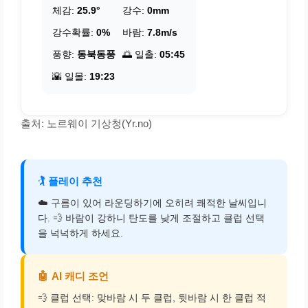
체감:
25.9°
강수:
0mm
강수확률:
0%
바람:
7.8m/s
풍향:
동북동풍
🌅 일출:
05:45
🌇 일몰:
19:23
출처: 노르웨이 기상청(Yr.no)
🏌️
플레이 추천
☁️ 구름이 있어 라운딩하기에 오히려 쾌적한 날씨입니
다. 💨 바람이 강하니 탄도를 낮게 조절하고 클럽 선택
을 넉넉하게 하세요.
🤖
AI 캐디 조언
💨 클럽 선택: 맞바람 시 두 클럽, 뒷바람 시 한 클럽 적