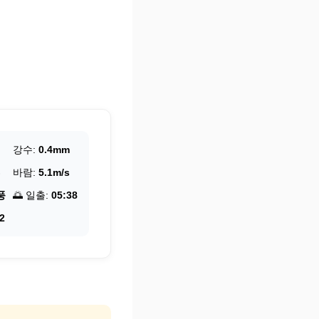
강수:
0.4mm
바람:
5.1m/s
풍
🌅 일출:
05:38
2