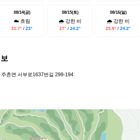
08/14(금)
08/15(토)
08/16(일)
☁️ 흐림
🌧️ 강한 비
🌧️ 강한 비
31.7°
/
23°
27°
/
24.2°
25.9°
/
24.2°
정보
주촌면 서부로1637번길 299-194