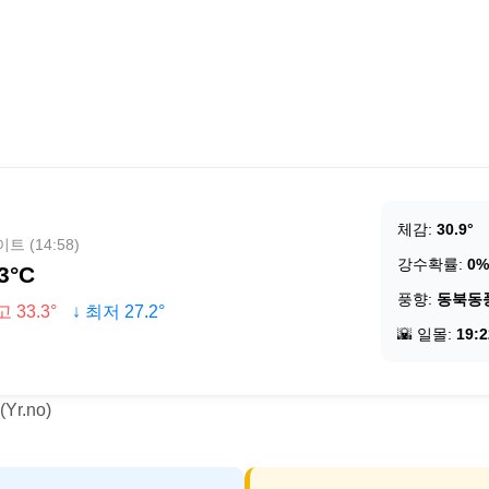
체감:
30.9°
트 (14:58)
강수확률:
0%
3°C
풍향:
동북동
고 33.3°
↓ 최저 27.2°
🌇 일몰:
19:2
r.no)