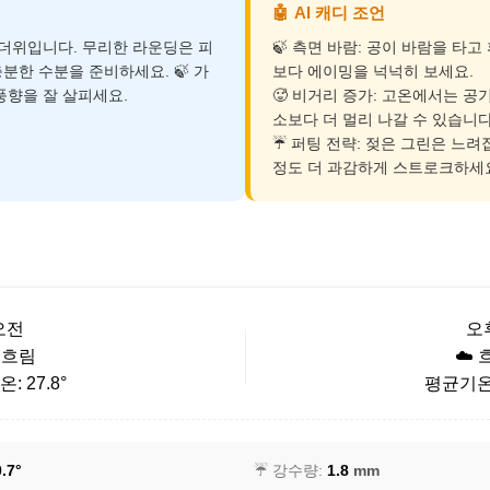
🤖
AI 캐디 조언
 더위입니다. 무리한 라운딩은 피
🍃 측면 바람: 공이 바람을 타
분한 수분을 준비하세요. 🍃 가
보다 에이밍을 넉넉히 보세요.
풍향을 잘 살피세요.
🥵 비거리 증가: 고온에서는 공
소보다 더 멀리 나갈 수 있습니다
☔ 퍼팅 전략: 젖은 그린은 느려집
정도 더 과감하게 스트로크하세
오전
오
️ 흐림
☁️ 
: 27.8°
평균기온: 
.7°
☔ 강수량:
1.8
mm