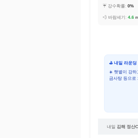
☔ 강수확률:
0%
💨 바람세기:
4.6
m
⛳ 내일 라운딩
☀️ 햇볕이 강
금사탕 등으로
내일
김해 정산C