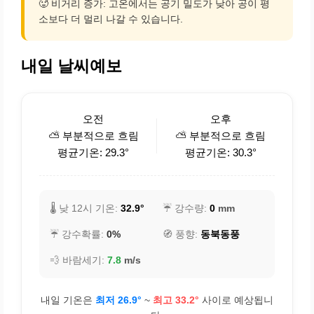
🥵 비거리 증가: 고온에서는 공기 밀도가 낮아 공이 평
소보다 더 멀리 나갈 수 있습니다.
내일 날씨예보
오전
오후
⛅ 부분적으로 흐림
⛅ 부분적으로 흐림
평균기온: 29.3°
평균기온: 30.3°
🌡️ 낮 12시 기온:
32.9°
☔ 강수량:
0
mm
☔ 강수확률:
0%
🧭 풍향:
동북동풍
💨 바람세기:
7.8
m/s
내일 기온은
최저 26.9°
~
최고 33.2°
사이로 예상됩니