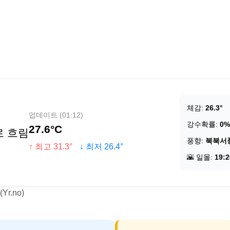
체감:
26.3°
업데이트 (01:12)
강수확률:
0%
27.6°C
로 흐림
풍향:
북북서
↑ 최고 31.3°
↓ 최저 26.4°
🌇 일몰:
19:2
r.no)