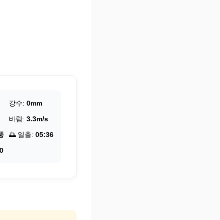
강수:
0mm
바람:
3.3m/s
풍
🌅 일출:
05:36
0