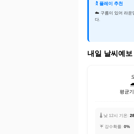
🏌️
플레이 추천
☁️ 구름이 있어 라
다.
내일 날씨예보

평균기온
🌡️ 낮 12시 기온:
28
☔ 강수확률:
0%