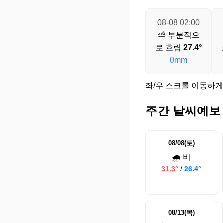
08-08 02:00
⛅ 부분적으
로 흐림
27.4°
0mm
좌/우 스크롤 이동하게
주간 날씨예보
08/08(토)
🌧️ 비
31.3°
/
26.4°
08/13(목)