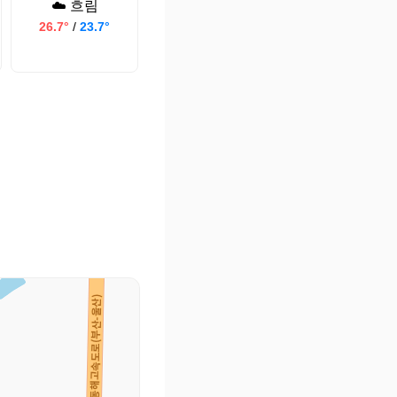
☁️ 흐림
26.7°
/
23.7°