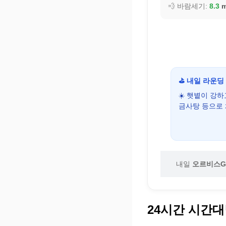
💨 바람세기:
8.3
m
⛳ 내일 라운딩
☀️ 햇볕이 강
금사탕 등으로
내일
오르비스G
24시간 시간대