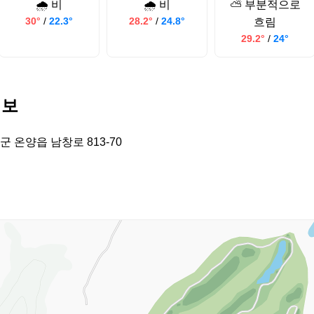
🌧️ 비
🌧️ 비
⛅ 부분적으로
30°
/
22.3°
28.2°
/
24.8°
흐림
29.2°
/
24°
정보
 온양읍 남창로 813-70