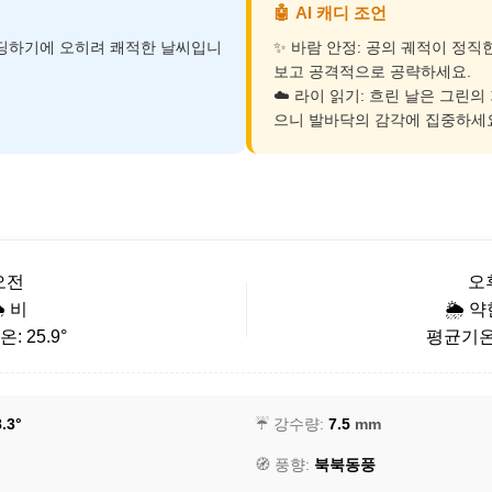
🤖
AI 캐디 조언
운딩하기에 오히려 쾌적한 날씨입니
✨ 바람 안정: 공의 궤적이 정직
보고 공격적으로 공략하세요.
☁️ 라이 읽기: 흐린 날은 그린의
으니 발바닥의 감각에 집중하세
오전
오
️ 비
🌦️ 
: 25.9°
평균기온: 
.3°
☔ 강수량:
7.5
mm
🧭 풍향:
북북동풍