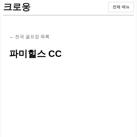
크로웅
전체 메뉴
← 전국 골프장 목록
파미힐스 CC