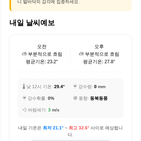
니 발바닥의 감각에 집중하세요.
내일 날씨예보
오전
오후
⛅ 부분적으로 흐림
⛅ 부분적으로 흐림
평균기온: 23.2°
평균기온: 27.8°
🌡️ 낮 12시 기온:
29.4°
☔ 강수량:
0
mm
☔ 강수확률:
0%
🧭 풍향:
동북동풍
💨 바람세기:
3
m/s
내일 기온은
최저 21.1°
~
최고 32.6°
사이로 예상됩니
다.