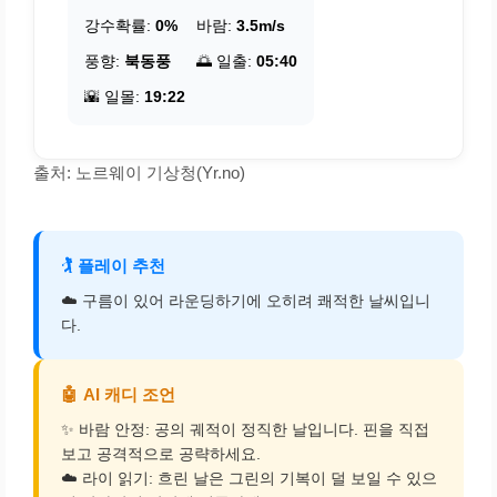
강수확률:
0%
바람:
3.5m/s
풍향:
북동풍
🌅 일출:
05:40
🌇 일몰:
19:22
출처: 노르웨이 기상청(Yr.no)
🏌️
플레이 추천
☁️ 구름이 있어 라운딩하기에 오히려 쾌적한 날씨입니
다.
🤖
AI 캐디 조언
✨ 바람 안정: 공의 궤적이 정직한 날입니다. 핀을 직접
보고 공격적으로 공략하세요.
☁️ 라이 읽기: 흐린 날은 그린의 기복이 덜 보일 수 있으