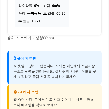
강수확률:
0%
바람:
6m/s
풍향:
동북동풍
🌅 일출:
05:35
🌇 일몰:
19:21
출처: 노르웨이 기상청(Yr.no)
🏌️
플레이 추천
☀️ 햇볕이 강하고 덥습니다. 자외선 차단제와 소금사탕
등으로 체력을 관리하세요. 💨 바람이 강하니 탄도를 낮
게 조절하고 클럽 선택을 넉넉하게 하세요.
🤖
AI 캐디 조언
🍃 측면 바람: 공이 바람을 타고 휘어지기 쉬우니 평소
보다 에이밍을 넉넉히 보세요.