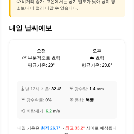
🥵 비거리 증가: 고온에서는 공기 밀도가 낮아 공이 평
소보다 더 멀리 나갈 수 있습니다.
내일 날씨예보
오전
오후
⛅ 부분적으로 흐림
☁️ 흐림
평균기온: 29°
평균기온: 29.8°
🌡️ 낮 12시 기온:
32.4°
☔ 강수량:
1.4
mm
☔ 강수확률:
0%
🧭 풍향:
북풍
💨 바람세기:
6.2
m/s
내일 기온은
최저 26.7°
~
최고 33.2°
사이로 예상됩니