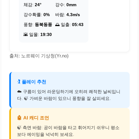
체감:
24°
강수:
0mm
강수확률:
0%
바람:
4.3m/s
풍향:
동북동풍
🌅 일출:
05:43
🌇 일몰:
19:30
출처: 노르웨이 기상청(Yr.no)
🏌️
플레이 추천
☁️ 구름이 있어 라운딩하기에 오히려 쾌적한 날씨입니
다. 🍃 가벼운 바람이 있으니 풍향을 잘 살피세요.
🤖
AI 캐디 조언
🍃 측면 바람: 공이 바람을 타고 휘어지기 쉬우니 평소
보다 에이밍을 넉넉히 보세요.