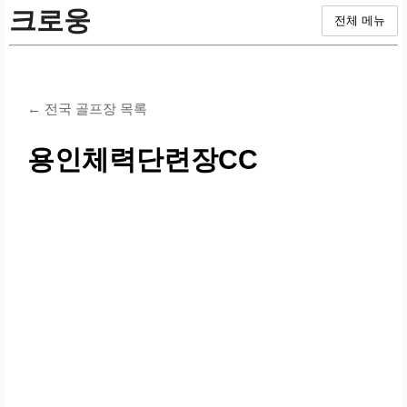
크로웅
전체 메뉴
← 전국 골프장 목록
용인체력단련장CC