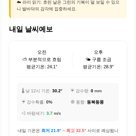
☁️ 라이 읽기: 흐린 날은 그린의 기복이 덜 보일 수 있으
니 발바닥의 감각에 집중하세요.
내일 날씨예보
오전
오후
⛅ 부분적으로 흐림
🌤️ 구름 조금
평균기온: 24.1°
평균기온: 28.9°
🌡️ 낮 12시 기온:
30.2°
☔ 강수량:
0
mm
☔ 강수확률:
0%
🧭 풍향:
동북동풍
💨 바람세기:
3.7
m/s
내일 기온은
최저 21.9°
~
최고 32.5°
사이로 예상됩니