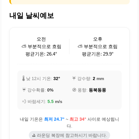
내일 날씨예보
오전
오후
⛅ 부분적으로 흐림
⛅ 부분적으로 흐림
평균기온: 26.4°
평균기온: 29.9°
🌡️ 낮 12시 기온:
32°
☔ 강수량:
2
mm
☔ 강수확률:
0%
🧭 풍향:
동북동풍
💨 바람세기:
5.5
m/s
내일 기온은
최저 24.7°
~
최고 34°
사이로 예상됩니
다.
⛳ 라운딩 복장에 참고하시기 바랍니다.