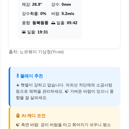
체감:
26.9°
강수:
0mm
강수확률:
0%
바람:
5.2m/s
풍향:
동북동풍
🌅 일출:
05:42
🌇 일몰:
19:31
출처: 노르웨이 기상청(Yr.no)
🏌️
플레이 추천
☀️ 햇볕이 강하고 덥습니다. 자외선 차단제와 소금사탕
등으로 체력을 관리하세요. 🍃 가벼운 바람이 있으니 풍
향을 잘 살피세요.
🤖
AI 캐디 조언
🍃 측면 바람: 공이 바람을 타고 휘어지기 쉬우니 평소