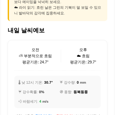
보다 에이밍을 넉넉히 보세요.
☁️ 라이 읽기: 흐린 날은 그린의 기복이 덜 보일 수 있으
니 발바닥의 감각에 집중하세요.
내일 날씨예보
오전
오후
⛅ 부분적으로 흐림
☁️ 흐림
평균기온: 24.7°
평균기온: 29.7°
🌡️ 낮 12시 기온:
30.7°
☔ 강수량:
0
mm
☔ 강수확률:
0%
🧭 풍향:
동북동풍
💨 바람세기:
4
m/s