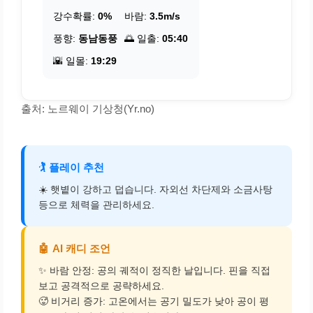
강수확률:
0%
바람:
3.5m/s
풍향:
동남동풍
🌅 일출:
05:40
🌇 일몰:
19:29
출처: 노르웨이 기상청(Yr.no)
🏌️
플레이 추천
☀️ 햇볕이 강하고 덥습니다. 자외선 차단제와 소금사탕
등으로 체력을 관리하세요.
🤖
AI 캐디 조언
✨ 바람 안정: 공의 궤적이 정직한 날입니다. 핀을 직접
보고 공격적으로 공략하세요.
🥵 비거리 증가: 고온에서는 공기 밀도가 낮아 공이 평