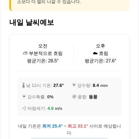
소보다 더 멀리 나갈 수 있습니다.
내일 날씨예보
오전
오후
⛅ 부분적으로 흐림
☁️ 흐림
평균기온: 28.5°
평균기온: 27.6°
🌡️ 낮 12시 기온:
27.6°
☔ 강수량:
8.4
mm
☔ 강수확률:
0%
🧭 풍향:
동풍
💨 바람세기:
4.6
m/s
내일 기온은
최저 25.4°
~
최고 33.1°
사이로 예상됩니
다.